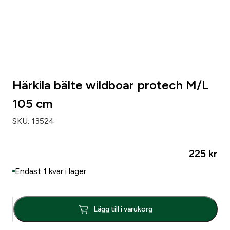
Härkila bälte wildboar protech M/L
105 cm
SKU:
13524
225
kr
Endast 1 kvar i lager
H
Lägg till i varukorg
ä
r