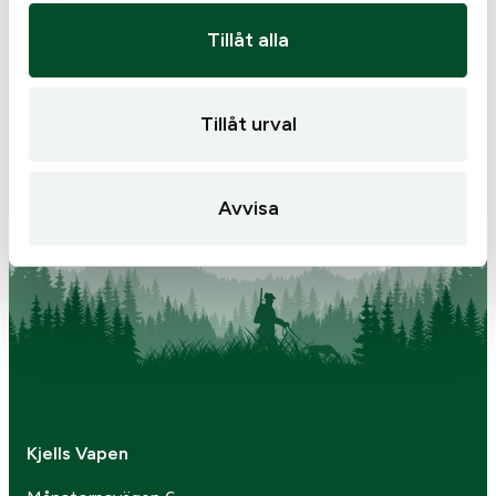
Beretta Terrier GTX
Tags:
Beretta
Känga
Tillåt alla
Beretta skytteväst
995
kr
1 295
kr
I lager
I lager
Tillåt urval
Avvisa
Kjells Vapen