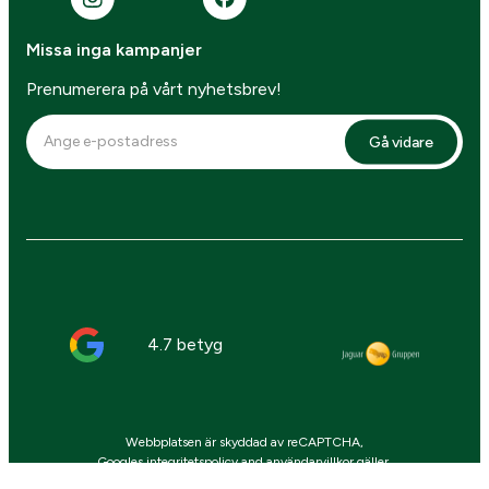
Missa inga kampanjer
Prenumerera på vårt nyhetsbrev!
Gå vidare
4.7 betyg
Webbplatsen är skyddad av reCAPTCHA,
Googles
integritetspolicy
and
användarvillkor
gäller.