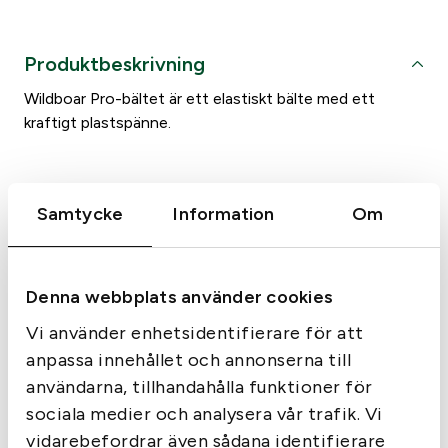
k
i
Produktbeskrivning
l
a
Wildboar Pro-bältet är ett elastiskt bälte med ett
b
kraftigt plastspänne.
ä
l
t
e
Samtycke
Information
Om
w
Liknande produkter
i
l
Denna webbplats använder cookies
d
b
Vi använder enhetsidentifierare för att
o
anpassa innehållet och annonserna till
a
användarna, tillhandahålla funktioner för
r
sociala medier och analysera vår trafik. Vi
p
vidarebefordrar även sådana identifierare