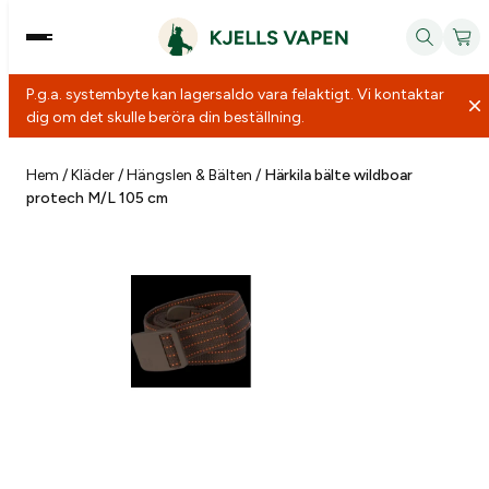
P.g.a. systembyte kan lagersaldo vara felaktigt. Vi kontaktar
dig om det skulle beröra din beställning.
Hoppa
till
Hem
/
Kläder
/
Hängslen & Bälten
/
Härkila bälte wildboar
protech M/L 105 cm
innehåll