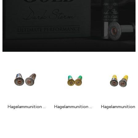
Hagelammunition kal 12
Hagelammunition kal 16
Hagelammunition