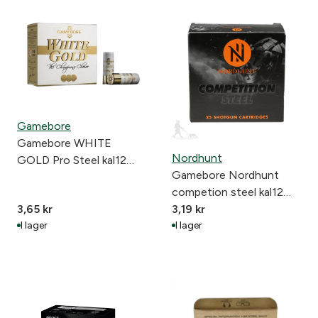
Gamebore
Gamebore WHITE
Nordhunt
GOLD Pro Steel kal12
Gamebore Nordhunt
US7 24g
competion steel kal12
3,65
kr
US7 24g
3,19
kr
I lager
I lager