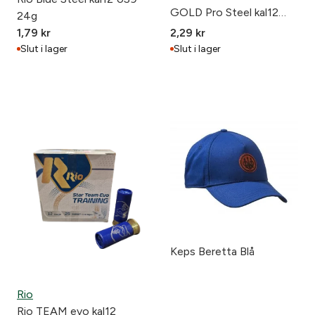
GOLD Pro Steel kal12
24g
US8 24g
1,79
kr
2,29
kr
Slut i lager
Slut i lager
Keps Beretta Blå
Rio
Rio TEAM evo kal12