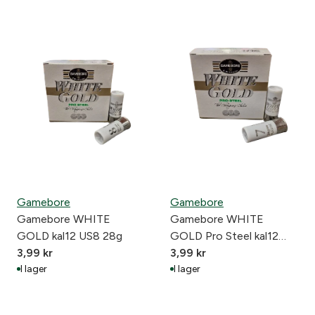
Gamebore
Gamebore
Gamebore WHITE
Gamebore WHITE
GOLD kal12 US8 28g
GOLD Pro Steel kal12
3,99
kr
US7 28g
3,99
kr
I lager
I lager