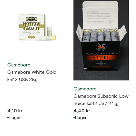
Gamebore
Gamebore White Gold
kal12 US8 28g
Gamebore
Gamebore Subsonic Low
noice kal12 US7 24g,
4,10
kr
65mm
4,40
kr
I lager
I lager