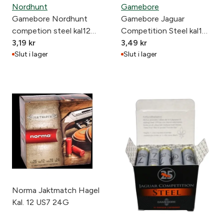
Nordhunt
Gamebore
Gamebore Nordhunt
Gamebore Jaguar
competion steel kal12
Competition Steel kal16
US8 g24
3,19
kr
US7 26g
3,49
kr
Slut i lager
Slut i lager
Norma Jaktmatch Hagel
Kal. 12 US7 24G