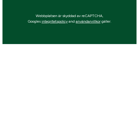
Webbplatsen är skyddad av reCAPTCHA,
Googles
integritetspolicy
and
användarvillkor
gäller.