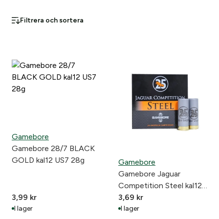
Filtrera och sortera
Gamebore
Gamebore 28/7 BLACK
GOLD kal12 US7 28g
Gamebore
Gamebore Jaguar
Competition Steel kal12
3,99
kr
US6 28g
3,69
kr
I lager
I lager