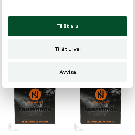
Rio
Winchester
Tillåt alla
Rio Blue Steel kal12 US7
Winchester X2 Steel
24g
kal12 US7 24g
3,19
kr
3,19
kr
Tillåt urval
Slut i lager
Slut i lager
Avvisa