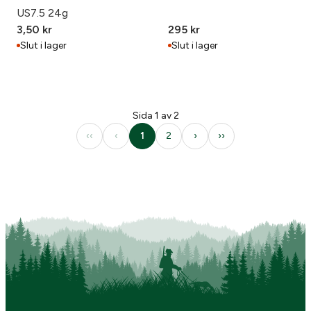
US7.5 24g
3,50
kr
295
kr
Slut i lager
Slut i lager
Sida 1 av 2
‹‹
‹
1
2
›
››