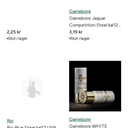
Gamebore
Gamebore Jaguar
Competition Steel kal12
2,25
kr
US7 24g
3,19
kr
Slut i lager
Slut i lager
Gamebore
Rio
Gamebore WHITE
Rio Blue Steel kal12 US9