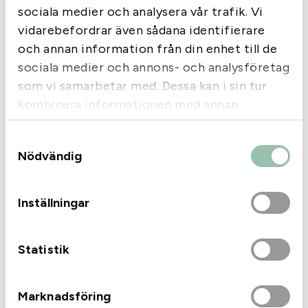
sociala medier och analysera vår trafik. Vi
vidarebefordrar även sådana identifierare
och annan information från din enhet till de
sociala medier och annons- och analysföretag
som vi samarbetar med. Dessa kan i sin tur
Luftpistol Artemis CP1-
kombinera informationen med annan
M 4,5mm
Norma Lead match
information som du har tillhandahållit eller
Hagel Kal. 12 US9 24G
Samtyckesval
som de har samlat in när du har använt deras
132
kr
1 495
kr
Nödvändig
tjänster.
Slut i lager
Slut i lager
Inställningar
Statistik
Marknadsföring