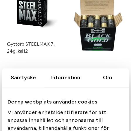
Gyttorp STEELMAX 7,
24g, kal12
Gamebore
Samtycke
Information
Om
Gamebore 28/8 BLACK
GOLD kal12 US8 28g
1,75
kr
2,49
kr
Slut i lager
Slut i lager
Denna webbplats använder cookies
Vi använder enhetsidentifierare för att
anpassa innehållet och annonserna till
användarna, tillhandahålla funktioner för