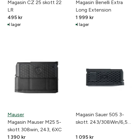
Magasin CZ 25 skott 22
Magasin Benelli Extra
LR
Long Extension
495
kr
1 999
kr
I lager
I lager
Mauser
Magasin Sauer 505 3-
Magasin Mauser M25 5-
skott. 243/308Win/6,5
skott 308win, 243, 6XC
creedmoo
1 390
kr
1 095
kr