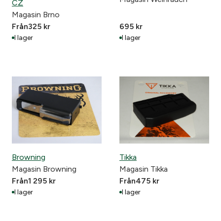
CZ
Magasin Brno
Från
325
kr
695
kr
I lager
I lager
Browning
Tikka
Magasin Browning
Magasin Tikka
Från
1 295
kr
Från
475
kr
I lager
I lager