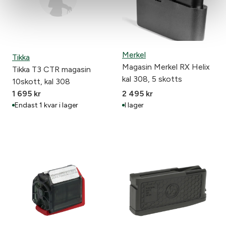
Merkel
Tikka
Magasin Merkel RX Helix
Tikka T3 CTR magasin
kal 308, 5 skotts
10skott, kal 308
1 695
kr
2 495
kr
Endast 1 kvar i lager
I lager