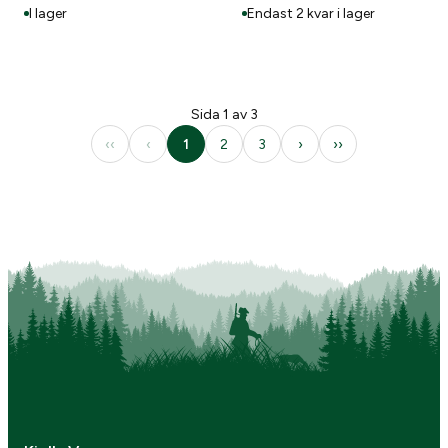
I lager
Endast 2 kvar i lager
Sida 1 av 3
‹‹
‹
1
2
3
›
››