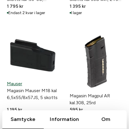
8x57JS
1 795
kr
win,
1 395
kr
Endast 2 kvar i lager
I lager
Mauser
Magasin Mauser M18 kal
Magasin Magpul AR
6,5x55/8x57JS, 5 skotts
kal.308, 25rd
1 195
kr
595
kr
I lager
Endast 1 kvar i lager
Samtycke
Information
Om