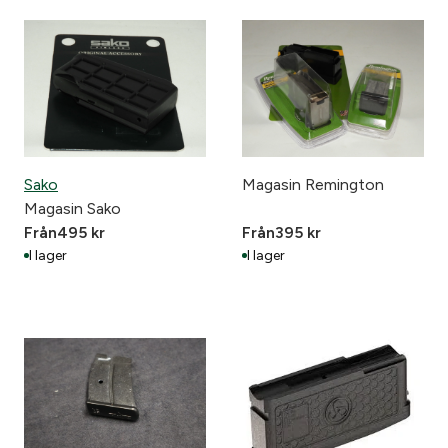
Sako
Magasin Remington
Magasin Sako
Från
495
kr
Från
395
kr
I lager
I lager