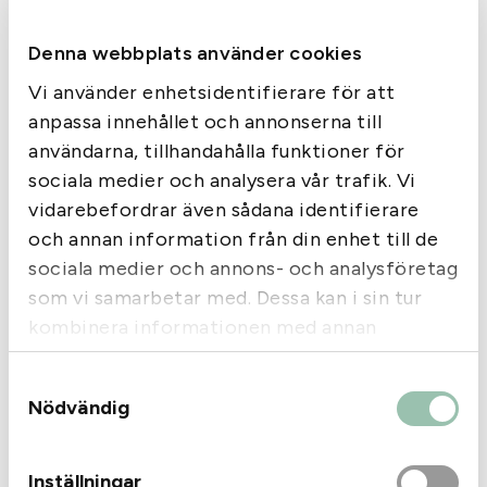
Denna webbplats använder cookies
Vi använder enhetsidentifierare för att
anpassa innehållet och annonserna till
användarna, tillhandahålla funktioner för
sociala medier och analysera vår trafik. Vi
vidarebefordrar även sådana identifierare
och annan information från din enhet till de
Blaser
Sako
sociala medier och annons- och analysföretag
Magasin R8 Insert nr 8,
Magasin Sako 75/V kal
som vi samarbetar med. Dessa kan i sin tur
kal .6,5x68, 8x68S, 375
300 win SS 4 skotts
kombinera informationen med annan
1 499
kr
2 695
kr
information som du har tillhandahållit eller
Endast 2 kvar i lager
Endast 1 kvar i lager
Samtyckesval
som de har samlat in när du har använt deras
Nödvändig
tjänster.
Inställningar