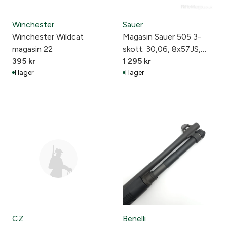
Winchester
Sauer
Winchester Wildcat
Magasin Sauer 505 3-
magasin 22
skott. 30,06, 8x57JS,
395
kr
7x64
1 295
kr
I lager
I lager
CZ
Benelli