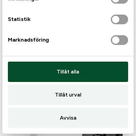
Statistik
Marknadsföring
Mauser
Magasin Diana kal .22, 10
Magasin Mauser M25 5-
skotts
skott 6,5x55
Tillåt alla
1 390
kr
295
kr
Endast 1 kvar i lager
I lager
Tillåt urval
Avvisa