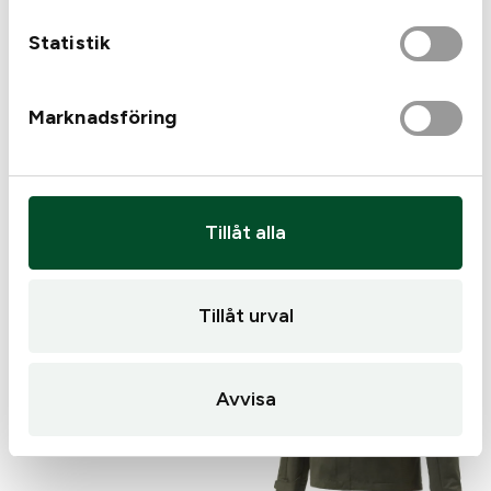
Tags:
Beretta
Beretta Duiker Goretex
Statistik
Känga
179
kr
2 599
kr
Marknadsföring
I lager
I lager
Tillåt alla
Tillåt urval
Tags:
Beretta
Avvisa
Beretta Terrier GTX
Känga