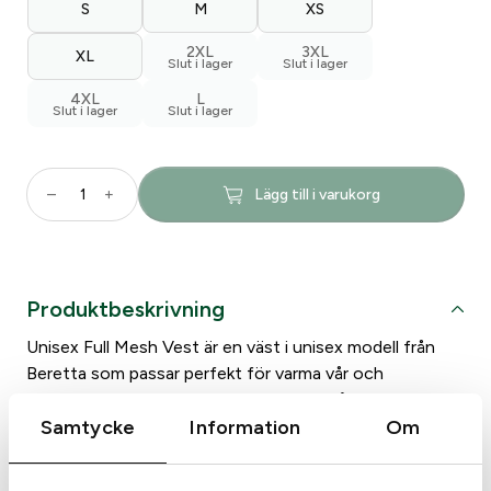
S
M
XS
2XL
3XL
XL
4XL
L
B
–
+
Lägg till i varukorg
e
r
e
t
Produktbeskrivning
t
a
Unisex Full Mesh Vest är en väst i unisex modell från
s
Beretta som passar perfekt för varma vår och
k
sommardagar. Med vida mesh insatser på strategiska
y
Samtycke
Information
Om
områden för optimal ventilation och fukttransport.
t
Extra vaddering i bomull i områden där det behövs vid
t
skytte.