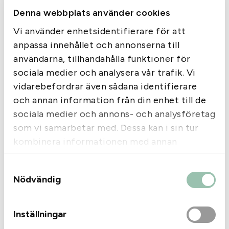
e
Material: 65% Polyester, 35% Bomull.
Denna webbplats använder cookies
v
Färg: Ebony & Ice Grey.
ä
Vi använder enhetsidentifierare för att
s
anpassa innehållet och annonserna till
t
användarna, tillhandahålla funktioner för
m
sociala medier och analysera vår trafik. Vi
ä
Liknande produkter
vidarebefordrar även sådana identifierare
n
och annan information från din enhet till de
g
d
sociala medier och annons- och analysföretag
som vi samarbetar med. Dessa kan i sin tur
kombinera informationen med annan
information som du har tillhandahållit eller
Samtyckesval
som de har samlat in när du har använt deras
Nödvändig
tjänster.
Bälte Lynx Orange
Inställningar