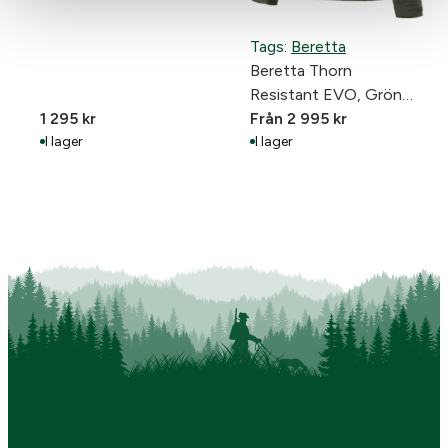
Tags:
Beretta
Beretta Thorn
Resistant EVO, Grön
1 295
kr
ELLER Orange
Från
2 995
kr
I lager
I lager