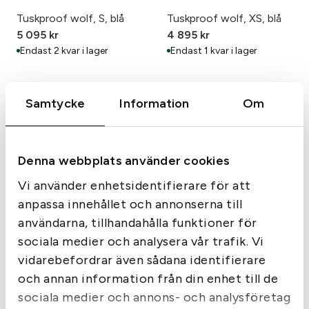
Tuskproof wolf, S, blå
Tuskproof wolf, XS, blå
5 095
kr
4 895
kr
Endast 2 kvar i lager
Endast 1 kvar i lager
Samtycke
Information
Om
Denna webbplats använder cookies
Vi använder enhetsidentifierare för att
anpassa innehållet och annonserna till
användarna, tillhandahålla funktioner för
sociala medier och analysera vår trafik. Vi
Tuskproof Vargstål
Tuskproof v.4
vidarebefordrar även sådana identifierare
795
kr
Från
4 595
kr
och annan information från din enhet till de
I lager
I lager
sociala medier och annons- och analysföretag