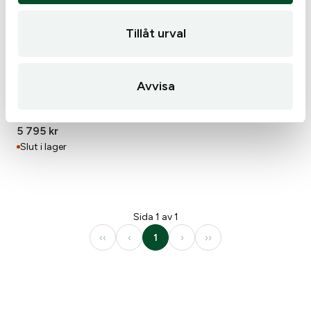
Tillåt urval
Avvisa
Tuskproof wolf, XL, blå
5 795
kr
Slut i lager
Sida 1 av 1
‹‹
‹
1
›
››