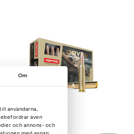
Om
Norma Oryx kal7x65R 11g
Norma
ill användarna,
arebefordrar även
medier och annons- och
rmationen med annan