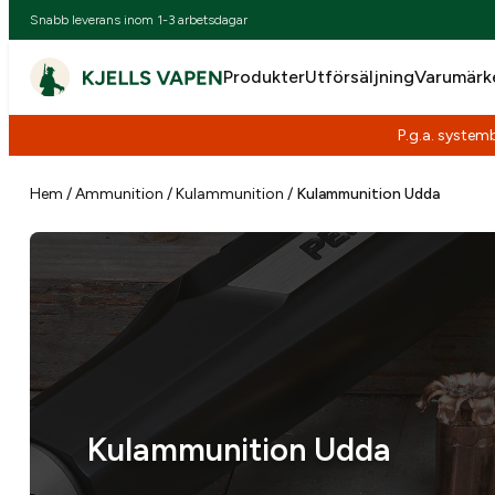
Snabb leverans inom 1-3 arbetsdagar
Produkter
Utförsäljning
Varumärk
P.g.a. systemb
Hoppa
till
Hem
/
Ammunition
/
Kulammunition
/
Kulammunition Udda
innehåll
Kulammunition Udda