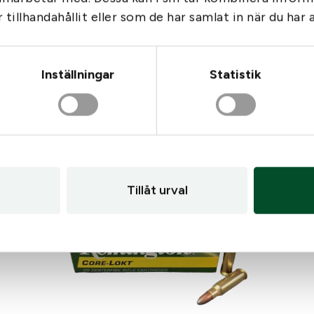
1 195
kr
Gå till
tillhandahållit eller som de har samlat in när du har 
I lager
Inställningar
Statistik
Tillåt urval