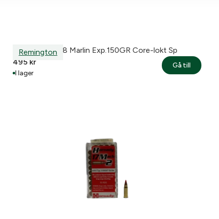
Remington 308 Marlin Exp.150GR Core-lokt Sp
Remington
495
kr
Gå till
I lager