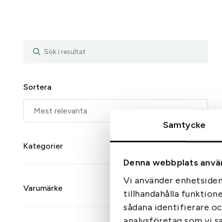
Sortera
Samtycke
Kategorier
Denna webbplats anvä
Vi använder enhetsident
Varumärke
tillhandahålla funktion
sådana identifierare o
analysföretag som vi s