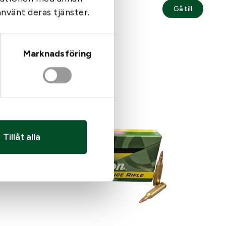
1 245
kr
Gå till
använt deras tjänster.
I lager
Marknadsföring
Tillåt alla