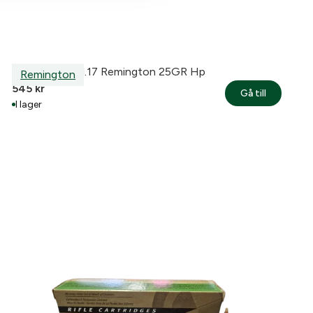
Remington Kal.17 Remington 25GR Hp
Remington
545
kr
Gå till
I lager