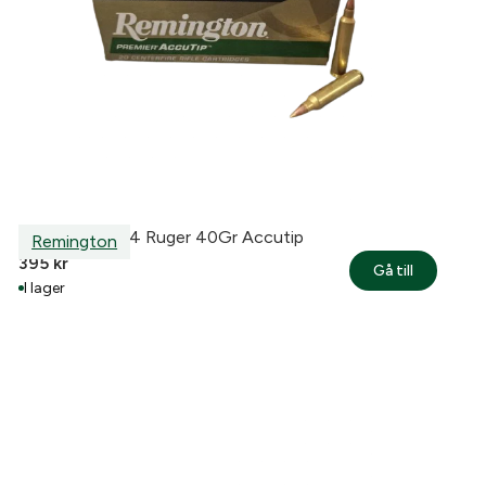
Remington 204 Ruger 40Gr Accutip
Remington
395
kr
Gå till
I lager