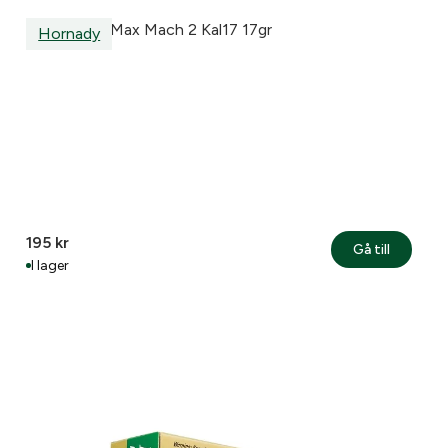
Hornady V-Max Mach 2 Kal17 17gr
Hornady
195
kr
Gå till
I lager