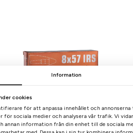
Information
nder cookies
ifierare för att anpassa innehållet och annonserna t
er för sociala medier och analysera vår trafik. Vi vid
ch annan information från din enhet till de sociala 
Blaser CDC 8x57 IRS 11g
Blaser
amarbetar med. Dessa kan i sin tur kombinera info