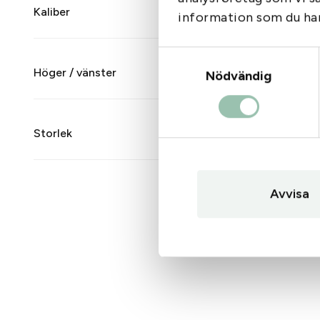
Kaliber
information som du har 
Samtyckesval
Höger / vänster
Nödvändig
Storlek
Avvisa