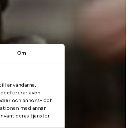
Om
k
ill användarna,
arebefordrar även
medier och annons- och
rmationen med annan
använt deras tjänster.