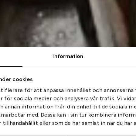
Information
Vår egna vapenverkstad
Hos oss möts traditionellt hantverk och modern vapentekni
nder cookies
ifierare för att anpassa innehållet och annonserna t
er för sociala medier och analysera vår trafik. Vi vid
ch annan information från din enhet till de sociala 
amarbetar med. Dessa kan i sin tur kombinera info
tillhandahållit eller som de har samlat in när du har 