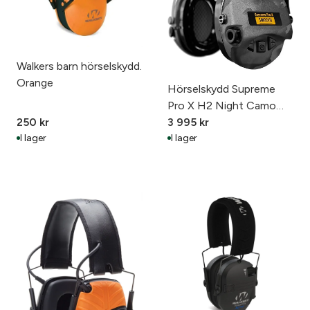
Walkers barn hörselskydd.
Orange
Hörselskydd Supreme
Pro X H2 Night Camo
250
kr
Led
3 995
kr
I lager
I lager