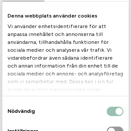
Albecom
Denna webbplats använder cookies
Hörselskydd EM030B
Vi använder enhetsidentifierare för att
Bluetooth Grön, gel
anpassa innehållet och annonserna till
Walkers Razor Slim Muffs
användarna, tillhandahålla funktioner för
Camo
sociala medier och analysera vår trafik. Vi
895
kr
1 795
kr
vidarebefordrar även sådana identifierare
I lager
I lager
och annan information från din enhet till de
sociala medier och annons- och analysföretag
som vi samarbetar med. Dessa kan i sin tur
kombinera informationen med annan
information som du har tillhandahållit eller
Samtyckesval
som de har samlat in när du har använt deras
Nödvändig
tjänster.