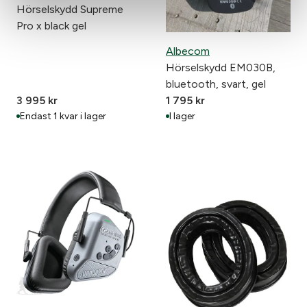
Hörselskydd Supreme
Pro x black gel
Albecom
Hörselskydd EM030B,
bluetooth, svart, gel
3 995
kr
1 795
kr
Endast 1 kvar i lager
I lager