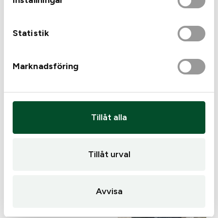
Inställningar
Hörselskydd EM030
Aktiva, Camo, gel
Statistik
Hörselskydd EM030
Aktiva, Grön, gel
Marknadsföring
1 095
kr
1 095
kr
I lager
I lager
Tillåt alla
Tillåt urval
Avvisa