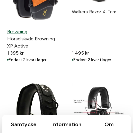
Walkers Razor X-Trim
Browning
Hörselskydd Browning
XP Active
1 395
kr
1 495
kr
Endast 2 kvar i lager
Endast 2 kvar i lager
Samtycke
Information
Om