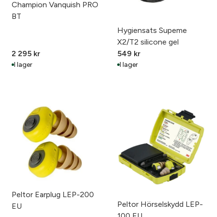
Champion Vanquish PRO
BT
Hygiensats Supeme
X2/T2 silicone gel
2 295
kr
549
kr
I lager
I lager
Peltor Earplug LEP-200
Peltor Hörselskydd LEP-
EU
100 EU