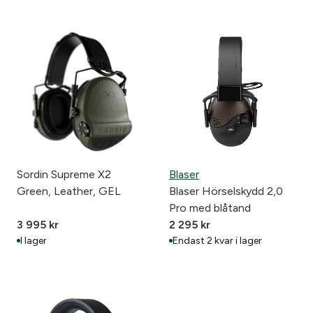
Sordin Supreme X2
Blaser
Green, Leather, GEL
Blaser Hörselskydd 2,0
Pro med blåtand
3 995
kr
2 295
kr
I lager
Endast 2 kvar i lager