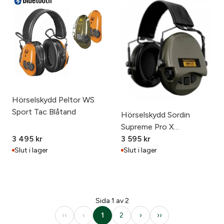
Hörselskydd Peltor WS
Sport Tac Blåtand
Hörselskydd Sordin
Supreme Pro X
3 495
kr
grön/svart läder
3 595
kr
Slut i lager
Slut i lager
Sida 1 av 2
‹‹
‹
1
2
›
››