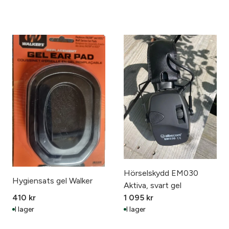
Hörselskydd EM030
Hygiensats gel Walker
Aktiva, svart gel
410
kr
1 095
kr
I lager
I lager