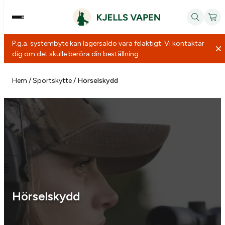
P.g.a. systembyte kan lagersaldo vara felaktigt. Vi kontaktar
dig om det skulle beröra din beställning.
Hoppa
till
Hem
/
Sportskytte
/
Hörselskydd
innehåll
Hörselskydd