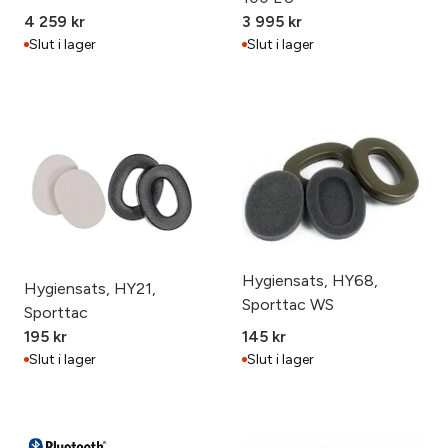
4 259
kr
3 995
kr
Slut i lager
Slut i lager
Hygiensats, HY68,
Hygiensats, HY21,
Sporttac WS
Sporttac
195
kr
145
kr
Slut i lager
Slut i lager