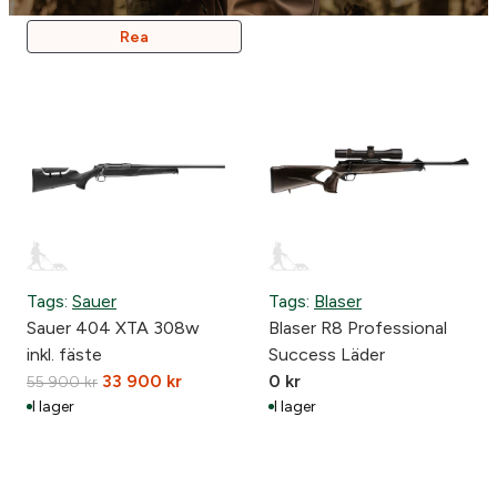
Produkter
Rea
På
Rea
Tags:
Sauer
Tags:
Blaser
Sauer 404 XTA 308w
Blaser R8 Professional
inkl. fäste
Success Läder
D
D
33 900
kr
0
kr
55 900
kr
e
e
I lager
I lager
t
t
u
n
r
u