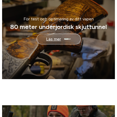
:
0
5
0
5
För test och optimering av ditt vapen
9
k
80 meter underjordisk skjuttunnel
0
r
0
.
Läs mer
k
r
.