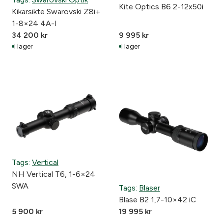
Kite Optics B6 2-12x50i
Kikarsikte Swarovski Z8i+
1-8×24 4A-I
34 200
kr
9 995
kr
I lager
I lager
Tags:
Vertical
NH Vertical T6, 1-6×24
SWA
Tags:
Blaser
Blase B2 1,7-10×42 iC
5 900
kr
19 995
kr