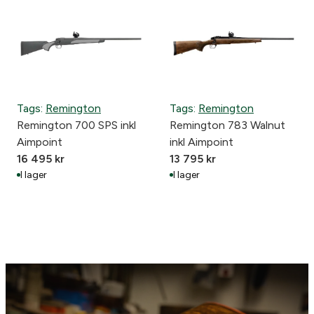
s
v
p
a
r
r
u
a
n
n
g
d
Tags:
Remington
Tags:
Remington
l
e
Remington 700 SPS inkl
Remington 783 Walnut
i
p
Aimpoint
inkl Aimpoint
g
r
16 495
kr
13 795
kr
a
i
I lager
I lager
p
s
r
e
i
t
s
ä
e
r
t
:
v
3
a
3
r
9