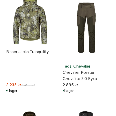
Blaser Jacka Tranquility
Tags:
Chevalier
Chevalier Pointer
Chevalite 3.0 Byxa,
2 233
kr
Autumn Green
2 895
kr
3 495
kr
I lager
I lager