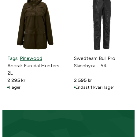
Tags:
Pinewood
Swedteam Bull Pro
Anorak Furudal Hunters
Skinnbyxa – 54
2L
2 295
kr
2 595
kr
I lager
Endast 1 kvar i lager