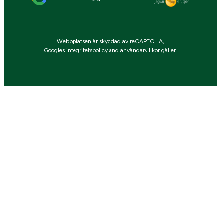
Webbplatsen är skyddad av reCAPTCHA,
Googles
integritetspolicy
and
användarvillkor
gäller.