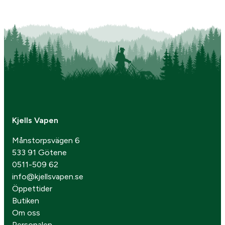
Kjells Vapen
Månstorpsvägen 6
533 91 Götene
0511-509 62
info@kjellsvapen.se
Öppettider
Butiken
Om oss
Personalen