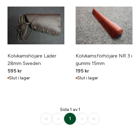
Kolvkamshöjare Läder
Kolvkamsförhöjare NR 3 i
28mm Sweden
gummi 15mm
595
kr
195
kr
Slut i lager
Slut i lager
Sida 1 av 1
‹‹
‹
1
›
››