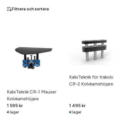
Filtrera och sortera
KalixTeknik för träkolv
CR-2 Kolvkamshöjare
KalixTeknik CR-1 Mauser
Kolvkamshöjare
1 595
kr
1 495
kr
I lager
I lager