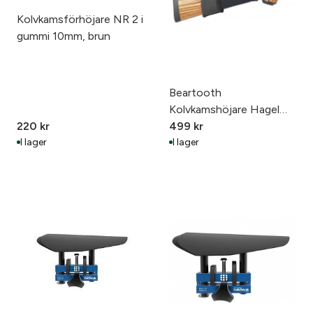
Kolvkamsförhöjare NR 2 i
gummi 10mm, brun
Beartooth
Kolvkamshöjare Hagel
220
kr
Svart
499
kr
I lager
I lager