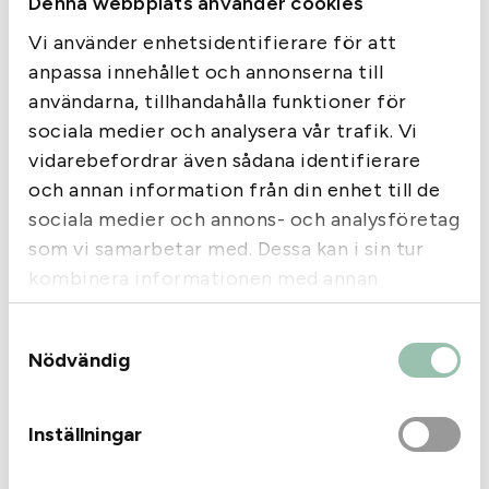
Denna webbplats använder cookies
Vi använder enhetsidentifierare för att
anpassa innehållet och annonserna till
användarna, tillhandahålla funktioner för
sociala medier och analysera vår trafik. Vi
vidarebefordrar även sådana identifierare
och annan information från din enhet till de
sociala medier och annons- och analysföretag
Kolvkamshöjare Läder
som vi samarbetar med. Dessa kan i sin tur
10mm Sweden
kombinera informationen med annan
Tikka
information som du har tillhandahållit eller
Tikka Cheek piece
Samtyckesval
som de har samlat in när du har använt deras
T3x/T3 TAC, svart
Nödvändig
545
kr
995
kr
tjänster.
Slut i lager
Slut i lager
Inställningar