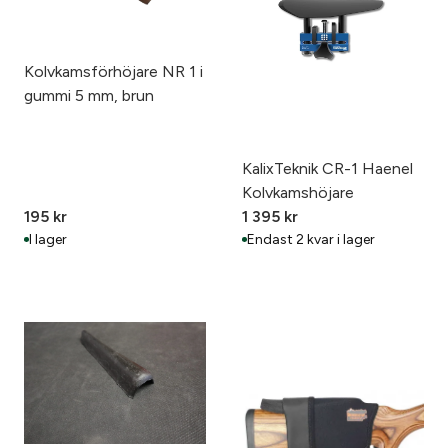
Kolvkamsförhöjare NR 1 i
gummi 5 mm, brun
KalixTeknik CR-1 Haenel
Kolvkamshöjare
195
kr
1 395
kr
I lager
Endast 2 kvar i lager