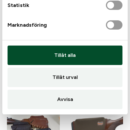
Statistik
Marknadsföring
Tillåt alla
Beretta
Kolvkamshöjare Beretta
KalixTeknik CR-1 Beretta
Neo
Tillåt urval
BRX1 Kolvkamshöjare
495
kr
1 495
kr
Slut i lager
Slut i lager
Avvisa