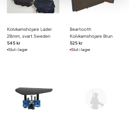
Kolvkamshöjare Läder
Beartooth
28mm, svart Sweden
Kolvkamshöjare Brun
545
kr
525
kr
Slut i lager
Slut i lager