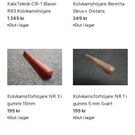
KalixTeknik CR-1 Blaser
Kolvkamshöjare Beretta
R93 Kolvkamshöjare
Skruv+ Distans
1 345
kr
349
kr
Slut i lager
Slut i lager
Kolvkamsförhöjare NR 3 i
Kolvkamsförhöjare NR 1 i
gummi 15mm
gummi 5 mm Svart
195
kr
195
kr
Slut i lager
Slut i lager