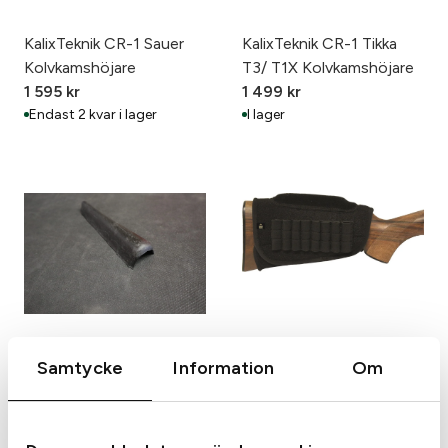
KalixTeknik CR-1 Sauer
KalixTeknik CR-1 Tikka
Kolvkamshöjare
T3/ T1X Kolvkamshöjare
1 595
kr
1 499
kr
Endast 2 kvar i lager
I lager
Kolvkamsförhöjare NR 2 i
Kolvkamshöjare Neopren
Samtycke
Information
Om
gummi 10mm Svart
Med Patronhållare
220
kr
445
kr
I lager
I lager