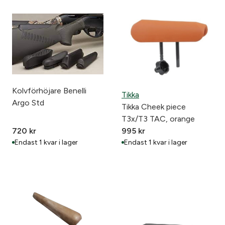
Kolvförhöjare Benelli
Tikka
Argo Std
Tikka Cheek piece
T3x/T3 TAC, orange
720
kr
995
kr
Endast 1 kvar i lager
Endast 1 kvar i lager