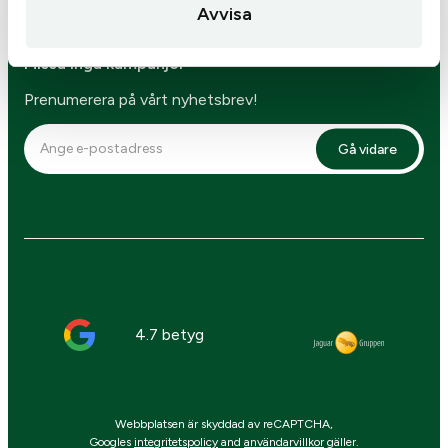
Avvisa
Missa inga kampanjer
Prenumerera på vårt nyhetsbrev!
Gå vidare
4.7 betyg
Webbplatsen är skyddad av reCAPTCHA,
Googles
integritetspolicy
and
användarvillkor
gäller.