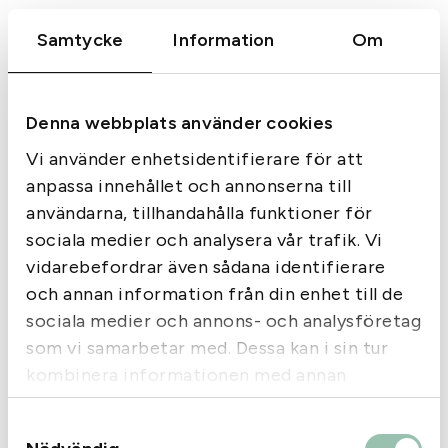
Filtrera och sortera
Samtycke
Information
Om
Inga resultat hittades.
Denna webbplats använder cookies
Vi använder enhetsidentifierare för att
anpassa innehållet och annonserna till
användarna, tillhandahålla funktioner för
sociala medier och analysera vår trafik. Vi
vidarebefordrar även sådana identifierare
och annan information från din enhet till de
sociala medier och annons- och analysföretag
som vi samarbetar med. Dessa kan i sin tur
kombinera informationen med annan
information som du har tillhandahållit eller
Samtyckesval
som de har samlat in när du har använt deras
Kjells Vapen