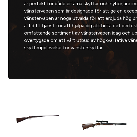
är perfekt för både erfarna skyttar och nybörjare in
vänstervapen som är designade för att ge en except
vänstervapen är noga utvalda för att erbjuda hög p
alltid till tjänst för att hjälpa dig att hitta det perf
omfattande sortiment av vänstervapen idag och upp
övertygade om att vårt utbud av högkvalitativa vän
skytteupplevelse för vänsterskyttar.