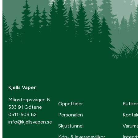
Kjells Vapen
Månstorpsvägen 6
Öppettider
Butike
533 91 Götene
0511-509 62
Personalen
Kontak
info@kjellsvapen.se
Skjuttunnel
Varum
Köp- & leveransvillkor
Integri