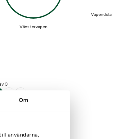
Vapendelar
Vänstervapen
av 0
›
››
Om
ill användarna,