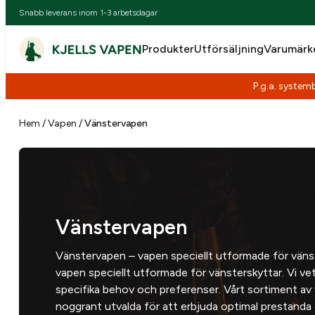
Snabb leverans inom 1-3 arbetsdagar
Produkter
Utförsäljning
Varumärk
P.g.a. systemb
Hoppa
till
Hem
/
Vapen
/
Vänstervapen
innehåll
Vänstervapen
Vänstervapen – vapen speciellt utformade för vänst
vapen speciellt utformade för vänsterskyttar. Vi vet
specifika behov och preferenser. Vårt sortiment av 
noggrant utvalda för att erbjuda optimal prestanda 