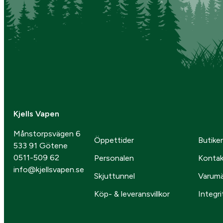
Kjells Vapen
Månstorpsvägen 6
Öppettider
Butike
533 91 Götene
0511-509 62
Personalen
Kontak
info@kjellsvapen.se
Skjuttunnel
Varum
Köp- & leveransvillkor
Integri