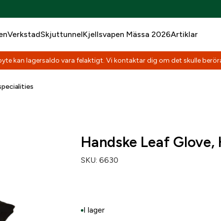
en
Verkstad
Skjuttunnel
Kjellsvapen Mässa 2026
Artiklar
yte kan lagersaldo vara felaktigt. Vi kontaktar dig om det skulle beröra
pecialities
Handske Leaf Glove, H
SKU:
6630
I lager