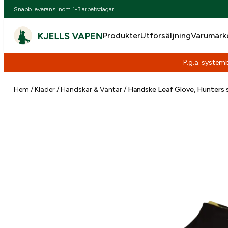
Snabb leverans inom 1-3 arbetsdagar
Produkter
Utförsäljning
Varumärk
P.g.a. systemb
Hoppa
till
Hem
/
Kläder
/
Handskar & Vantar
/
Handske Leaf Glove, Hunters s
innehåll