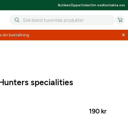
Butiken
Öppettider
Om oss
Kontakta oss
 din beställning.
unters specialities
190
kr