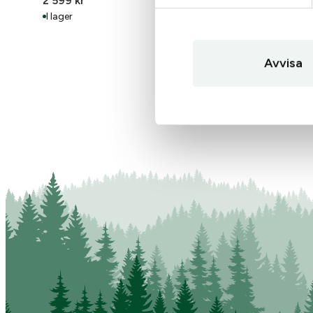
2 599
kr
995
kr
Gå till
: Beretta Duiker Gor
I lager
I lager
Avvisa