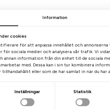
u
n
Information
t
e
r
s
nder cookies
s
ifierare för att anpassa innehållet och annonserna t
p
er för sociala medier och analysera vår trafik. Vi vid
e
ch annan information från din enhet till de sociala 
c
amarbetar med. Dessa kan i sin tur kombinera info
i
a
tillhandahållit eller som de har samlat in när du har 
skytteväst
eretta
l
i
t
Inställningar
Statistik
i
Beretta Thorn Resistant 
Tags:
Beretta
e
ELLER Orange
s