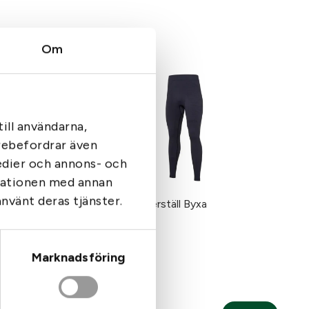
Om
ill användarna,
arebefordrar även
medier och annons- och
rmationen med annan
använt deras tjänster.
Beretta underställ Byxa
Marknadsföring
EVO, Grön