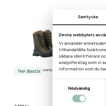
Samtycke
Denna webbplats anvä
Vi använder enhetsident
tillhandahålla funktion
sådana identifierare o
analysföretag som vi s
information som du har 
Beretta Duiker Goretex Känga
Beretta 
Tags:
Beretta
Tags:
B
Samtyckesval
Nödvändig