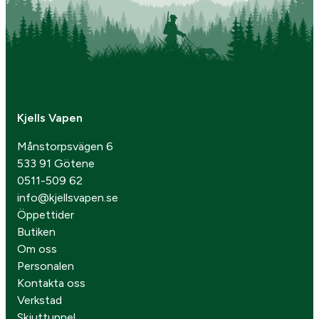
Kjells Vapen
Månstorpsvägen 6
533 91 Götene
0511-509 62
info@kjellsvapen.se
Öppettider
Butiken
Om oss
Personalen
Kontakta oss
Verkstad
Skjuttunnel