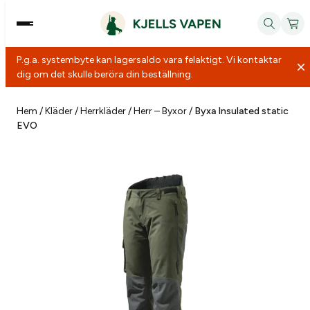
P.g.a. systembyte kan lagersaldo vara felaktigt. Vi kontaktar
dig om det skulle beröra din beställning.
Hoppa
till
Hem
/
Kläder
/
Herrkläder
/
Herr – Byxor
/
Byxa Insulated static
EVO
innehåll