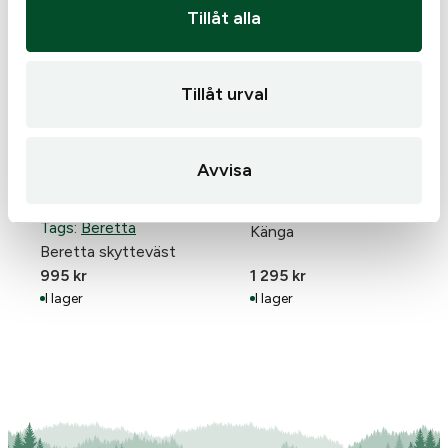
Tillåt alla
Tillåt urval
Avvisa
Tags:
Beretta
Beretta Terrier GTX
Tags:
Beretta
Känga
Beretta skytteväst
995
kr
1 295
kr
I lager
I lager