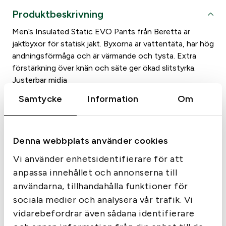
I
Produktbeskrivning
n
s
Men’s Insulated Static EVO Pants från Beretta är
u
jaktbyxor för statisk jakt. Byxorna är vattentäta, har hög
l
andningsförmåga och är värmande och tysta. Extra
a
förstärkning över knän och säte ger ökad slitstyrka.
t
Justerbar midja
e
Fäste för hängslen
Samtycke
Information
Om
d
Primaloft Silver 100g isolering
s
Diagonal bakficka med dragkedja
t
Sidfickor med dragkedja
a
Denna webbplats använder cookies
Benficka med dragkedja
t
Passar för temperaturer mellan -15ºC och 0ºC
Vi använder enhetsidentifierare för att
i
Material: 100% Polyester
anpassa innehållet och annonserna till
c
E
användarna, tillhandahålla funktioner för
V
sociala medier och analysera vår trafik. Vi
O
vidarebefordrar även sådana identifierare
m
Liknande produkter