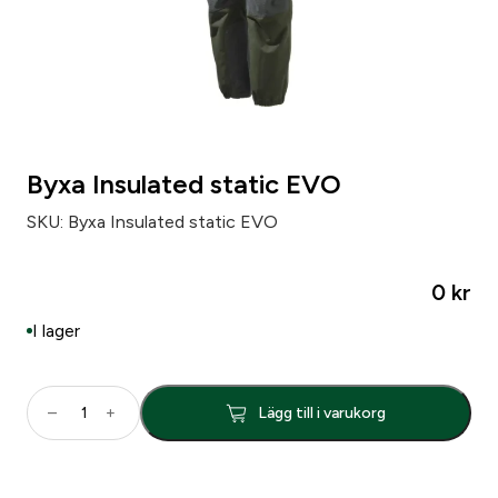
Byxa Insulated static EVO
SKU:
Byxa Insulated static EVO
0
kr
I lager
B
–
+
Lägg till i varukorg
y
x
a