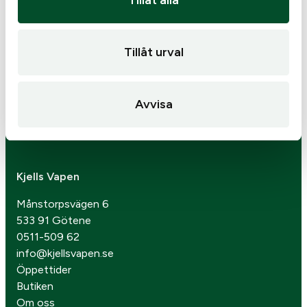
Tillåt alla
Tillåt urval
Avvisa
Kjells Vapen
Månstorpsvägen 6
533 91 Götene
0511-509 62
info@kjellsvapen.se
Öppettider
Butiken
Om oss