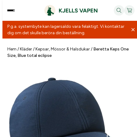
P.g.a. systembyte kan lagersaldo vara felaktigt. Vi kontaktar
dig om det skulle beröra din beställning.
Hoppa
till
Hem
/
Kläder
/
Kepsar, Mössor & Halsdukar
/
Beretta Keps One
Size, Blue total eclipse
innehåll