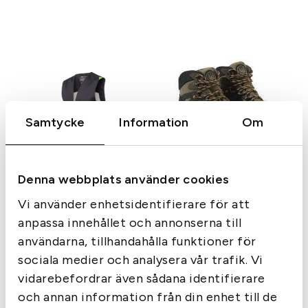
Samtycke
Information
Om
Tags:
Beretta
Denna webbplats använder cookies
Beretta Terrier GTX
Tags:
Beretta
Känga
Vi använder enhetsidentifierare för att
Beretta skytteväst
anpassa innehållet och annonserna till
995
kr
1 295
kr
användarna, tillhandahålla funktioner för
I lager
I lager
sociala medier och analysera vår trafik. Vi
vidarebefordrar även sådana identifierare
och annan information från din enhet till de