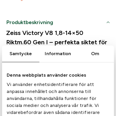
t
t
u
n
r
u
Produktbeskrivning
s
v
Zeiss Victory V8 1,8-14×50
p
a
r
r
Riktm.60 Gen I – perfekta siktet för
u
a
tex vak, pürch samt toppfågeljakt
Samtycke
Information
Om
n
n
Zeiss Victory V8 har oslagbar bildkvalitet och en
g
d
ljustransmission på hela 92%. Den är även utrustad med
l
e
paralaxjustering på vänster sida, vilket är till stor fördel
Denna webbplats använder cookies
i
p
vid tex vaktjakt då man lätt kan justera ner till 50m
Vi använder enhetsidentifierare för att
Genaration 1
g
r
anpassa innehållet och annonserna till
Det ultimata super-zoom siktet
a
i
användarna, tillhandahålla funktioner för
ZEISS var först med Super-zoom kikarsikten. Redan
p
s
sociala medier och analysera vår trafik. Vi
1922 introducerade vi 6x ZIELMULTAR som var den
r
e
vidarebefordrar även sådana identifierare
första i sitt slag.