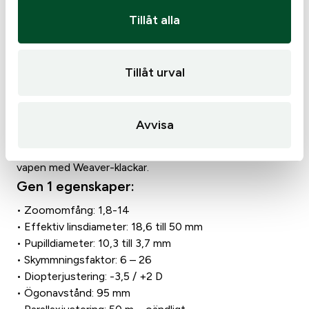
ger skärpa på både riktmedel och på målet vid skytte på
r
långa håll. Det är även till stor fördel vid vakjakt då man
Tillåt alla
.
enkelt justerar ner den till 50m.
En intelligent rörelsesensor aktiverar belysningen
automatiskt vid anläggning. Mellantuben är 36mm och
Tillåt urval
ger ett otroligt stort justerområde av riktmedlet som
avsevärt underlättar montering och inskjutning. Victory
V8 finns både för ringmontage med fästen från flera
Avvisa
olika tillverkare eller i utförande för skenmontage(M)
tillsammans med ZEISS eget fäste för montering på alla
vapen med Weaver-klackar.
Gen 1 egenskaper:
• Zoomomfång: 1,8-14
• Effektiv linsdiameter: 18,6 till 50 mm
• Pupilldiameter: 10,3 till 3,7 mm
• Skymmningsfaktor: 6 – 26
• Diopterjustering: -3,5 / +2 D
• Ögonavstånd: 95 mm