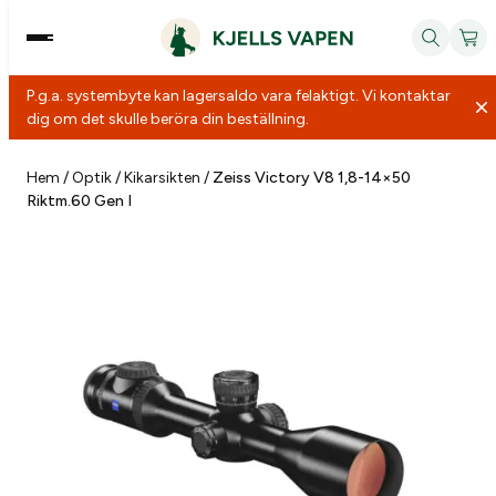
P.g.a. systembyte kan lagersaldo vara felaktigt. Vi kontaktar
dig om det skulle beröra din beställning.
Hoppa
till
Hem
/
Optik
/
Kikarsikten
/
Zeiss Victory V8 1,8-14×50
Riktm.60 Gen I
innehåll