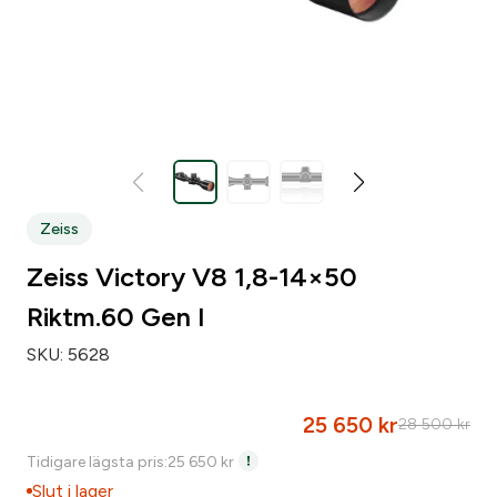
Zeiss
Zeiss Victory V8 1,8-14×50
Riktm.60 Gen I
SKU:
5628
25 650
kr
28 500
kr
D
D
Tidigare lägsta pris:
25 650
kr
e
e
Slut i lager