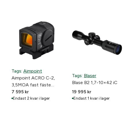
Tags:
Aimpoint
Tags:
Blaser
Aimpoint ACRO C-2,
Blase B2 1,7-10×42 iC
3,5MOA fast fäste
22mm
7 595
kr
19 995
kr
Endast 2 kvar i lager
Endast 1 kvar i lager