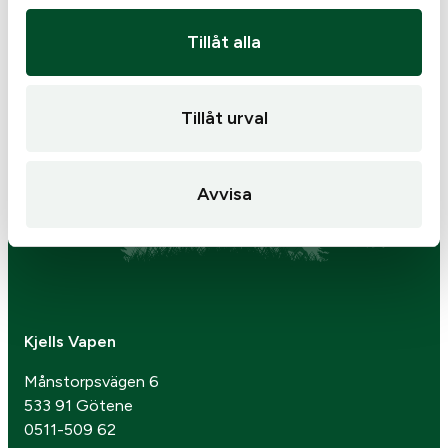
2 095
kr
495
kr
Endast 1 kvar i lager
Endast 2 kvar i lager
Tillåt alla
Tillåt urval
Avvisa
Kjells Vapen
Månstorpsvägen 6
533 91 Götene
0511-509 62