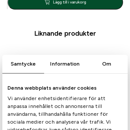
Lägg till i varukorg
o
r
n
E
Liknande produkter
q
u
i
p
m
Samtycke
Information
Om
e
n
t
Denna webbplats använder cookies
L
y
Vi använder enhetsidentifierare för att
n
anpassa innehållet och annonserna till
x
användarna, tillhandahålla funktioner för
B
Castellani 3 Pocket Bag
sociala medier och analysera vår trafik. Vi
l
vidarebefordrar även sådana identifierare