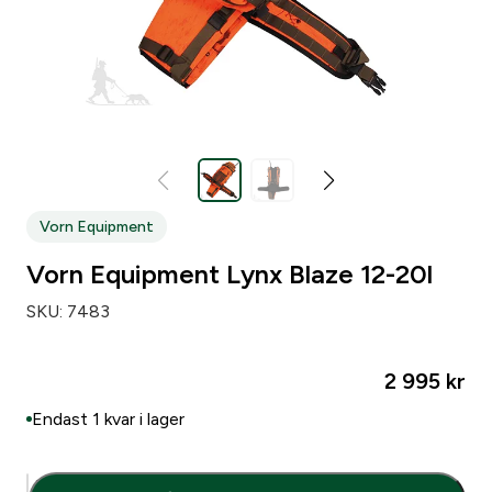
Vorn Equipment
Vorn Equipment Lynx Blaze 12-20l
SKU:
7483
2 995
kr
Endast 1 kvar i lager
V