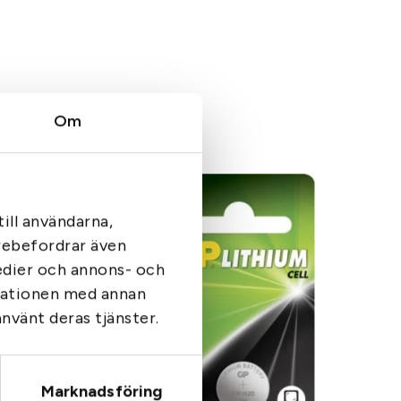
Om
ill användarna,
arebefordrar även
medier och annons- och
rmationen med annan
använt deras tjänster.
Marknadsföring