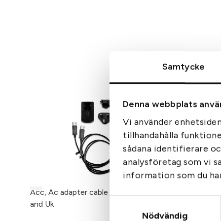
Samtycke
Denna webbplats anvä
Vi använder enhetsident
tillhandahålla funktion
sådana identifierare o
analysföretag som vi s
information som du har 
Acc, Ac adapter cable micro B, Eu
Aimpoint 
Tags:
A
Samtyckesval
and Uk
M4/MPS
Nödvändig