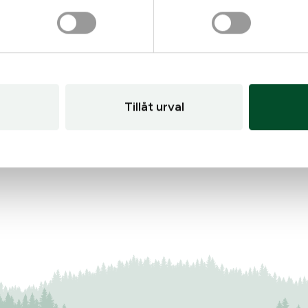
Batteri 1225 Renata Lithi
30
kr
Gå till
e micro B, Eu and Uk
: Aimpoint Battery. cap w strap kit M4/
I lager
Tillåt urval