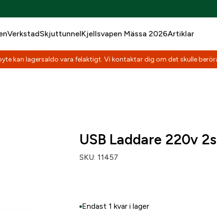
en
Verkstad
Skjuttunnel
Kjellsvapen Mässa 2026
Artiklar
yte kan lagersaldo vara felaktigt. Vi kontaktar dig om det skulle beröra
USB Laddare 220v 2s
SKU:
11457
Endast 1 kvar i lager