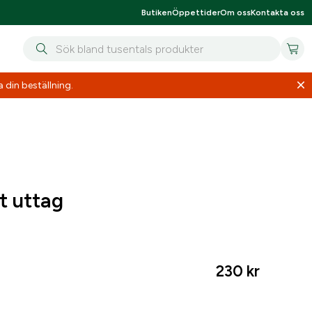
Butiken
Öppettider
Om oss
Kontakta oss
 din beställning.
t uttag
230
kr