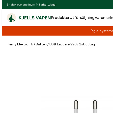
Snabb leverans inom 1-3 arbetsdagar
Produkter
Utförsäljning
Varumärk
P.g.a. systemb
Hoppa
till
Hem
/
Elektronik
/
Batteri
/
USB Laddare 220v 2st uttag
innehåll