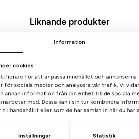
t
t
Liknande produkter
a
g
m
Information
ä
n
g
nder cookies
d
ifierare för att anpassa innehållet och annonserna t
er för sociala medier och analysera vår trafik. Vi vid
ch annan information från din enhet till de sociala 
amarbetar med. Dessa kan i sin tur kombinera info
tillhandahållit eller som de har samlat in när du har 
Battery. cap w strap kit
impoint
3
Inställningar
Statistik