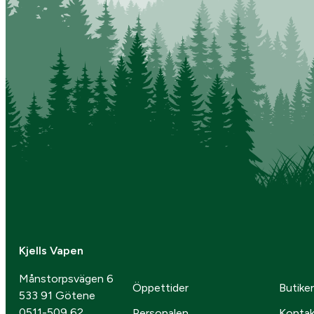
Kjells Vapen
Månstorpsvägen 6
Öppettider
Butike
533 91 Götene
0511-509 62
Personalen
Kontak