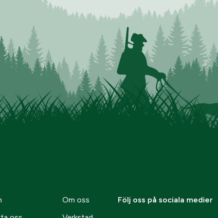
n
Om oss
Följ oss på sociala medier
ta oss
Verkstad