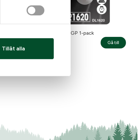
um
Batteri 1620 GP 1-pack
25
kr
Gå till
Gå till
MPS3
: Batteri 1225 Renata Lithium
: Batteri 
I lager
Tillåt alla