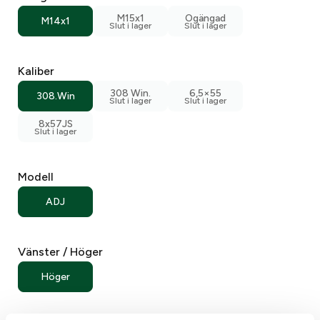
M15x1
Ogängad
M14x1
Does anyone else in the residence own weapons?
*
Yes
Kaliber
No
308 Win.
6,5×55
308.Win
8x57JS
Modell
ADJ
Vänster / Höger
Höger