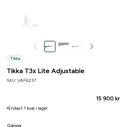
Zip code
*
City
*
Tikka
Number of weapons since before
*
Tikka T3x Lite Adjustable
SKU:
VAF6237
Number of loose pipsets since before
*
15 900
kr
Number of parts subject to licensing since before
*
Endast 1 kvar i lager
Make of your gun safe
*
Gänga