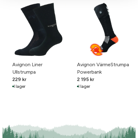
Avignon Liner
Avignon VärmeStrumpa
Ullstrumpa
Powerbank
229
kr
2 195
kr
I lager
I lager