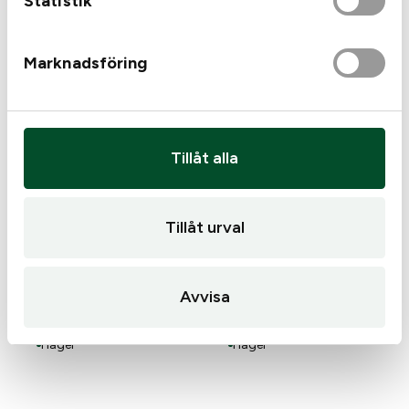
Statistik
Marknadsföring
Avignon Heat Max älg,
Tillåt alla
39/46
Tillåt urval
Avignon Heat Max Star
Avvisa
Blue, 36-41
145
kr
145
kr
I lager
I lager