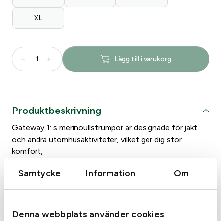
XL
S
–
+
Lägg till i varukorg
t
r
u
m
Produktbeskrivning
p
a
Gateway 1: s merinoullstrumpor är designade för jakt
G
och andra utomhusaktiviteter, vilket ger dig stor
a
komfort,
t
ett bra fotklimat och värme. Strumpan går upp till
e
Samtycke
Information
Om
kalven.
w
Daywalker besättningsstrumpa sitter nära foten och är
a
tillverkad med mikroskopiska koppartrådar, som skapar
y
en
Denna webbplats använder cookies
m