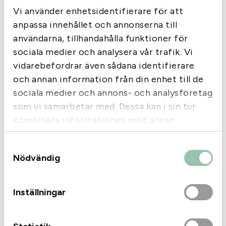
bra miljö för dina fötter och minskar lukt.
e
Vi använder enhetsidentifierare för att
Ullen ger bra isolering, fukttransport och komfort –
r
anpassa innehållet och annonserna till
dessutom är ullen inte färgad för att ge dig den mest
i
naturliga känslan och komforten som merinoull ger.
användarna, tillhandahålla funktioner för
n
33% Merinoull
sociala medier och analysera vår trafik. Vi
o
51% Polyamid
vidarebefordrar även sådana identifierare
U
10% Nanoglide
och annan information från din enhet till de
l
4% Koppar
sociala medier och annons- och analysföretag
l
2% Elastan
som vi samarbetar med. Dessa kan i sin tur
m
ä
kombinera informationen med annan
n
information som du har tillhandahållit eller
g
Samtyckesval
som de har samlat in när du har använt deras
d
Liknande produkter
Nödvändig
tjänster.
Inställningar