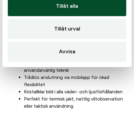
Färgpaletter: 5 st
Tillåt alla
Internminne: 16 GB
Batteritid: ca 5,5 timmar
Avståndsmätare: Ja
Tillåt urval
Riktmedel: 9 st
Vapenprofiler: 5 st
Varför välja Steiner S35?
Avvisa
Kombination av tysk ingenjörskonst och
användarvänlig teknik
Trådlös anslutning via mobilapp för ökad
flexibilitet
Kristallklar bild i alla väder- och ljusförhållanden
Perfekt för termisk jakt, nattlig viltobservation
eller taktisk användning