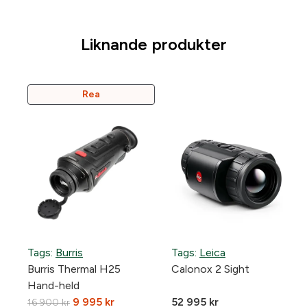
Liknande produkter
Produkter
Rea
På
Rea
Tags:
Burris
Tags:
Leica
Burris Thermal H25
Calonox 2 Sight
Hand-held
Det
Det
9 995
kr
52 995
kr
16 900
kr