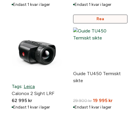
ursprungliga
nuvarande
Endast 1 kvar i lager
Endast 1 kvar i lager
priset
priset
var:
är:
Produkter
Rea
På
16
9
Rea
900 kr.
995 kr.
Guide TU450 Termiskt
sikte
Tags:
Leica
Calonox 2 Sight LRF
Det
Det
62 995
kr
19 995
kr
29 900
kr
ursprungliga
nuvaran
Endast 1 kvar i lager
Endast 1 kvar i lager
priset
priset
var:
är:
29
19