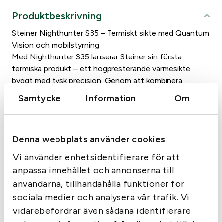
n
r
r
Produktbeskrivning
e
u
a
r
Steiner Nighthunter S35 – Termiskt sikte med Quantum
n
n
N
Vision och mobilstyrning
g
d
H
Med Nighthunter S35 lanserar Steiner sin första
S
l
e
termiska produkt – ett högpresterande värmesikte
3
byggt med tysk precision. Genom att kombinera
i
p
5
avancerad hårdvara med intelligent mjukvara erbjuder
g
r
Samtycke
Information
Om
T
S35 en sömlös upplevelse, från sensor till skärm. Med
a
i
h
Quantum Vision-systemet säkerställs att varje
e
p
s
komponent levererar maximal prestanda – utan svaga
r
Denna webbplats använder cookies
länkar.
r
e
m
Tack vare Steiners mobilapp kan du styra enheten direkt
i
t
Vi använder enhetsidentifierare för att
i
från din telefon, streama realtidsbild eller överföra
anpassa innehållet och annonserna till
s
ä
s
inspelade bilder och videor trådlöst – perfekt vid jakt
användarna, tillhandahålla funktioner för
k
e
r
eller bevakning.
t
sociala medier och analysera vår trafik. Vi
Egenskaper och fördelar
t
:
m
vidarebefordrar även sådana identifierare
v
2
ä
Quantum Vision-teknologi för optimerad