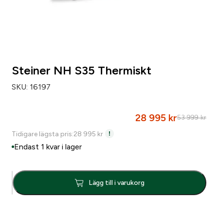
Steiner NH S35 Thermiskt
SKU:
16197
28 995
kr
53 999
kr
D
D
Tidigare lägsta pris:
28 995
kr
e
e
Endast 1 kvar i lager
t
t
u
n
S
r
u
Lägg till i varukorg
t
s
v
e
p
a
i