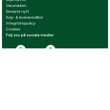
Varumärken
Senaste nytt
Köp- & leveransvillkor
Integritetspolicy
Cookies
Följ oss på sociala medier
Missa inga kampanjer
Prenumerera på vårt nyhetsbrev!
Gå vidare