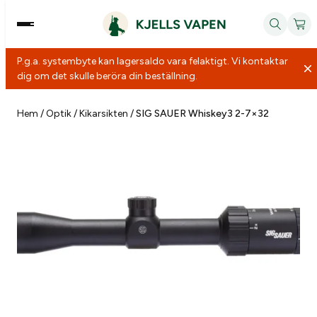
P.g.a. systembyte kan lagersaldo vara felaktigt. Vi kontaktar
dig om det skulle beröra din beställning.
Hoppa
till
Hem
/
Optik
/
Kikarsikten
/
SIG SAUER Whiskey3 2-7×32
innehåll