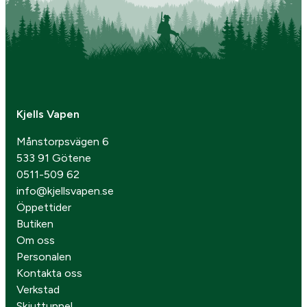
Kjells Vapen
Månstorpsvägen 6
533 91 Götene
0511-509 62
info@kjellsvapen.se
Öppettider
Butiken
Om oss
Personalen
Kontakta oss
Verkstad
Skjuttunnel