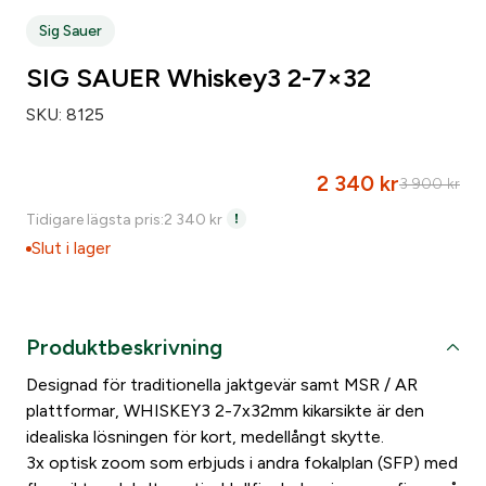
Sig Sauer
SIG SAUER Whiskey3 2-7×32
SKU:
8125
2 340
kr
3 900
kr
D
D
Tidigare lägsta pris:
2 340
kr
e
e
Slut i lager
t
t
u
n
r
u
Produktbeskrivning
s
v
Designad för traditionella jaktgevär samt MSR / AR
p
a
plattformar, WHISKEY3 2-7x32mm kikarsikte är den
r
r
idealiska lösningen för kort, medellångt skytte.
u
a
3x optisk zoom som erbjuds i andra fokalplan (SFP) med