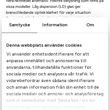
n
n
flera riktmedel alternativ. Hellfire belysning som finns på
vissa modeller. Låg dispersion (LD) glas ger
g
d
branschledande optisk klarhet för varje situation.
l
e
Europeisk stil på okular för en smidig, snabb och exakt
i
p
hårkors justering. Pålitlig vattentät (IPX-7 klassad för
Samtycke
Information
Om
g
r
fullständig nedsänkning upp till en meter) och dimma
tät prestanda.
a
i
FUNKTIONER:
Denna webbplats använder cookies
p
s
-3x Optisk zoom i andra fokalplan (SFP)
r
e
Vi använder enhetsidentifierare för att
-Low Dispersion (LD) glas ger branschledande optisk
i
t
klarhet för varje situation
anpassa innehållet och annonserna till
-Europeiska okular stil för en smidig, snabb och exakt
användarna, tillhandahålla funktioner för
s
ä
hårkors justering
sociala medier och analysera vår trafik. Vi
e
r
-Dependable Vattentät (IPX-7 klassad för fullständig
vidarebefordrar även sådana identifierare
t
:
nedsänkning upp till en meter) och dimma-bevis
och annan information från din enhet till de
v
2
prestanda
sociala medier och annons- och analysföretag
a
3
som vi samarbetar med. Dessa kan i sin tur
r
4
kombinera informationen med annan