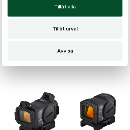
• Auto LevelPlex som automatiskt ökar digital
Tillåt alla
nivåkänslighet för längre skott.
• Vattentät och immtålig med pålitlig prestanda (IPX7:
full nedsänkning upp till 1 m).
Tillåt urval
Avvisa
Liknande produkter