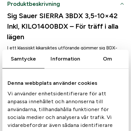
Produktbeskrivning
Sig Sauer SIERRA 3BDX 3,5-10×42
Inkl, KILO1400BDX – För träff i alla
lägen
I ett klassiskt kikarsiktes utförande gömmer sig BDX-
systemets kraft. Sig Sauers SIERRA3BDX erbjuder
Samtycke
Information
Om
jägaren en automatiskt belyst holdover-punkt när den
paras med en BDX-kompatibel KILO-avståndsmätare.
Med SpectraCoat-linser, digital anti-cant (LevelPlex)
Denna webbplats använder cookies
och KinETHIC-energimätning är siktet enkelt att
använda: mät avstånd, placera holdover-punkten på
Vi använder enhetsidentifierare för att
målet och avfyra. Träff.
anpassa innehållet och annonserna till
Egenskaper:
användarna, tillhandahålla funktioner för
• Förstoring: 3,5-10×
sociala medier och analysera vår trafik. Vi
• Objektivdiameter: 42 mm
vidarebefordrar även sådana identifierare
• Längd: 325 mm