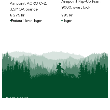
Aimpoint Flip-Up Fram
Aimpoint ACRO C-2,
9000, svart lock
3,5MOA orange
6 275
kr
295
kr
Endast 1 kvar i lager
I lager
Kjells Vapen
Månstorpsvägen 6