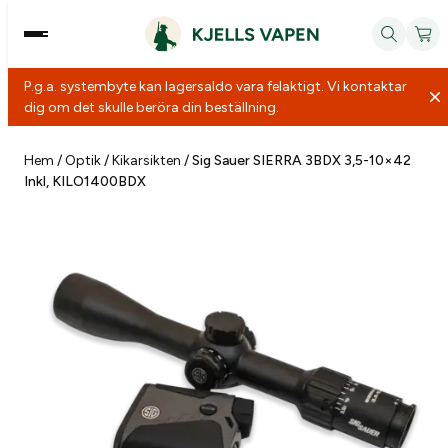
P.g.a. systembyte kan lagersaldo vara felaktigt. Vi kontaktar
dig om det skulle beröra din beställning.
Hoppa
till
Hem
/
Optik
/
Kikarsikten
/
Sig Sauer SIERRA 3BDX 3,5-10×42
Inkl, KILO1400BDX
innehåll