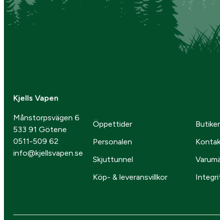
Kjells Vapen
Månstorpsvägen 6
Öppettider
Butike
533 91 Götene
0511-509 62
Personalen
Kontak
info@kjellsvapen.se
Skjuttunnel
Varum
Köp- & leveransvillkor
Integri