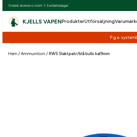
Snabb leverans inom 1-3 arbetsdagar
Produkter
Utförsäljning
Varumärk
P.g.a. systemb
Hoppa
till
Hem
/
Ammunition
/
RWS Slaktpatr/blå bulls kal9mm
innehåll