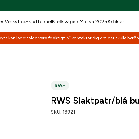
en
Verkstad
Skjuttunnel
Kjellsvapen Mässa 2026
Artiklar
yte kan lagersaldo vara felaktigt. Vi kontaktar dig om det skulle beröra
RWS
RWS Slaktpatr/blå b
SKU:
13921