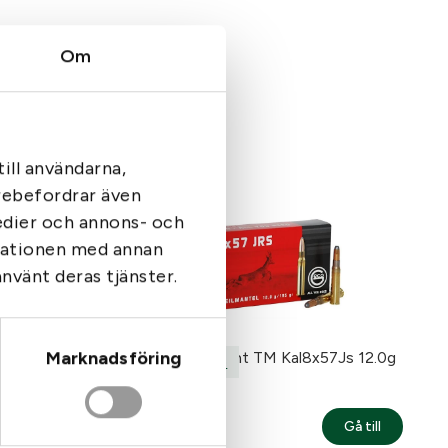
Om
ill användarna,
arebefordrar även
medier och annons- och
rmationen med annan
använt deras tjänster.
Marknadsföring
12.7g
Geco Softpoint TM Kal8x57Js 12.0g
Tags:
Geco
450
kr
Gå till
Gå till
: Geco PLUS TM kal8x57Js 12.7g 196gr
: Geco So
I lager