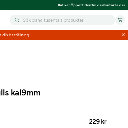
Butiken
Öppettider
Om oss
Kontakta oss
 din beställning.
ulls kal9mm
229
kr