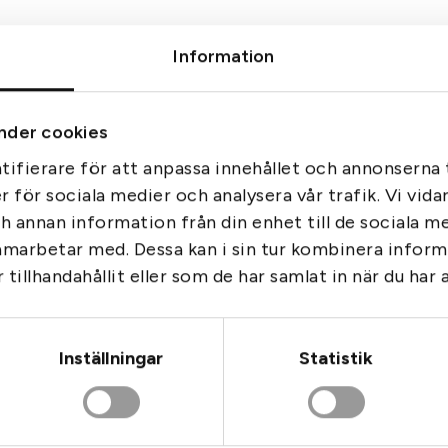
b
u
Information
l
Liknande produkter
l
s
nder cookies
k
a
ifierare för att anpassa innehållet och annonserna t
l
er för sociala medier och analysera vår trafik. Vi vid
9
ch annan information från din enhet till de sociala 
m
amarbetar med. Dessa kan i sin tur kombinera info
m
tillhandahållit eller som de har samlat in när du har 
m
ä
n
g
Inställningar
Statistik
Geco PLUS TM kal8x57Js 
Tags:
Geco
d
196gr
dard 22 LR
CI
699
kr
Gå till
 kal30-06 168gr
: CCI Standard 22 LR
I lager