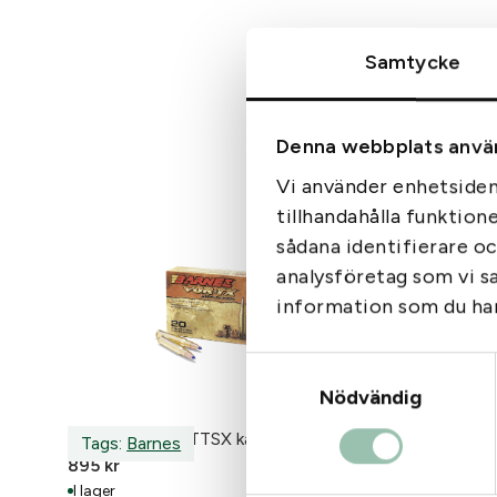
Samtycke
Denna webbplats anvä
Vi använder enhetsident
tillhandahålla funktion
sådana identifierare o
analysföretag som vi s
information som du har 
Samtyckesval
Nödvändig
Barnes Vor-TX TTSX kal30-06 168gr
CCI Stan
Tags:
Barnes
Tags:
C
895
kr
0,99
kr
Gå till
: Barnes Vor-TX TTSX
I lager
I lager