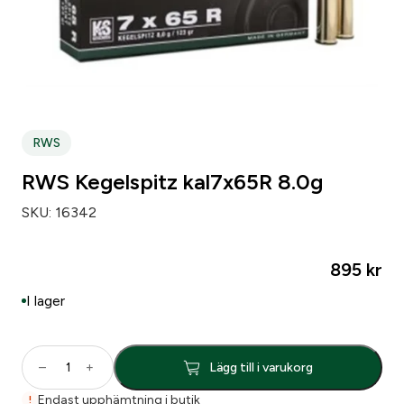
RWS
RWS Kegelspitz kal7x65R 8.0g
SKU:
16342
895
kr
I lager
R
–
+
Lägg till i varukorg
W
S
Endast upphämtning i butik
!