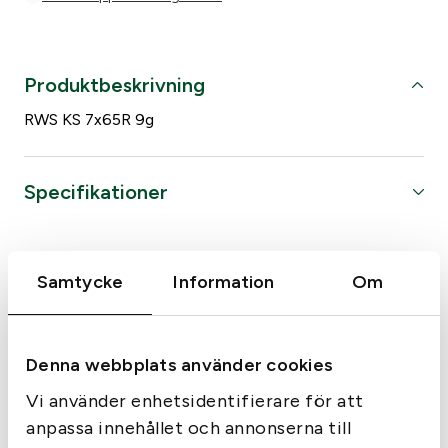
K
e
g
Produktbeskrivning
e
l
RWS KS 7x65R 9g
s
p
i
Specifikationer
t
z
Kaliber
7x65r
k
Samtycke
Information
Om
a
Liknande produkter
l
7
x
Denna webbplats använder cookies
6
Vi använder enhetsidentifierare för att
5
R
anpassa innehållet och annonserna till