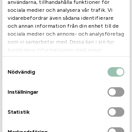
8
användarna, tillhandahålla funktioner för
.
sociala medier och analysera vår trafik. Vi
0
vidarebefordrar även sådana identifierare
g
och annan information från din enhet till de
m
sociala medier och annons- och analysföretag
ä
som vi samarbetar med. Dessa kan i sin tur
Tags:
Barnes
Tags:
CCI
n
kombinera informationen med annan
Barnes Vor-TX TTSX
CCI Standard 22 LR
g
kal30-06 168gr
d
information som du har tillhandahållit eller
895
kr
0,99
kr
Samtyckesval
som de har samlat in när du har använt deras
I lager
I lager
Nödvändig
tjänster.
Inställningar
Statistik
Marknadsföring