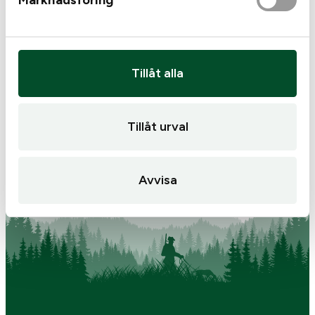
Tags:
Geco
Geco Softpoint TM
Tags:
Hornady
kal308.Win 11,0g
Hornady BTHP Match
Tillåt alla
308.Win 178gr
425
kr
445
kr
I lager
I lager
Tillåt urval
Avvisa