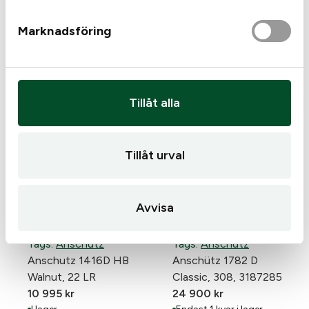
UT VAPNET.
Marknadsföring
En vanlig jägare får ha upp till sex vapenlicenser, till
exempel för olika typer av kulgevär, hagelgevär eller
Liknande produkter
kombinationsvapen. Vill du ha fler än sex måste du
kunna motivera behovet.
Tillåt alla
Tillåt urval
Avvisa
Tags:
Anschütz
Tags:
Anschütz
Anschutz 1416D HB
Anschütz 1782 D
Walnut, 22 LR
Classic, 308, 3187285
10 995
kr
24 900
kr