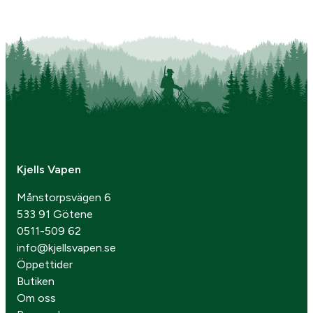
Kjells Vapen
Månstorpsvägen 6
533 91 Götene
0511-509 62
info@kjellsvapen.se
Öppettider
Butiken
Om oss