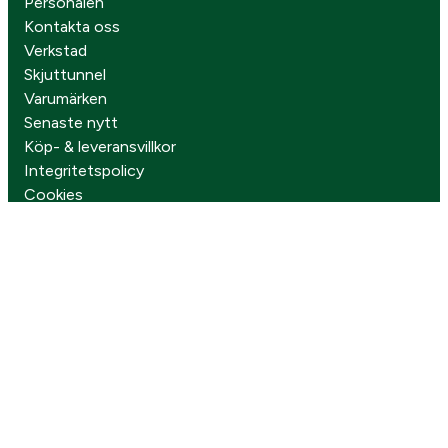
Personalen
Kontakta oss
Verkstad
Skjuttunnel
Varumärken
Senaste nytt
Köp- & leveransvillkor
Integritetspolicy
Cookies
Följ oss på sociala medier
Missa inga kampanjer
Prenumerera på vårt nyhetsbrev!
Gå vidare