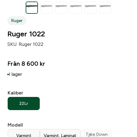
Zip code
*
Ruger
Ruger 1022
City
*
SKU:
Ruger 1022
Från
8 600
kr
Number of weapons since before
*
I lager
Number of loose pipsets since before
*
Kaliber
22Lr
Number of parts subject to licensing since before
*
Modell
Make of your gun safe
*
Take Down
Varmint
Varmint, Laminat