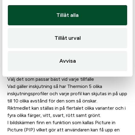
bästa möjliga bild vid olika väderförhållanden och
tillfällen.
Tillåt alla
– White Hot
-Black Hot
– Red Hot
Tillåt urval
– Ultra Marine
– Rainbow
– Violet
Avvisa
– Red Monochrome
– Sepia
Välj det som passar bäst vid varje tillfälle
Vad gäller inskjutning så har Thermion 5 olika
inskjutningsprofiler och varje profil kan skjutas in på upp
till 10 olika avstånd för den som så önskar.
Riktmedlet kan ställas in på flertalet olika varianter och i
fyra olika färger, vitt, svart, rött samt grönt.
I bildskärmen finn en funktion som kallas Picture in
Picture (PIP) vilket gör att användaren kan få upp en