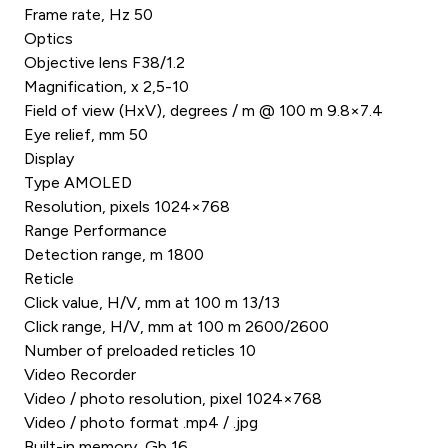
Frame rate, Hz 50
Optics
Objective lens F38/1.2
Magnification, x 2,5-10
Field of view (HxV), degrees / m @ 100 m 9.8×7.4
Eye relief, mm 50
Display
Type AMOLED
Resolution, pixels 1024×768
Range Performance
Detection range, m 1800
Reticle
Click value, H/V, mm at 100 m 13/13
Click range, H/V, mm at 100 m 2600/2600
Number of preloaded reticles 10
Video Recorder
Video / photo resolution, pixel 1024×768
Video / photo format .mp4 / .jpg
Built-in memory, Gb 16