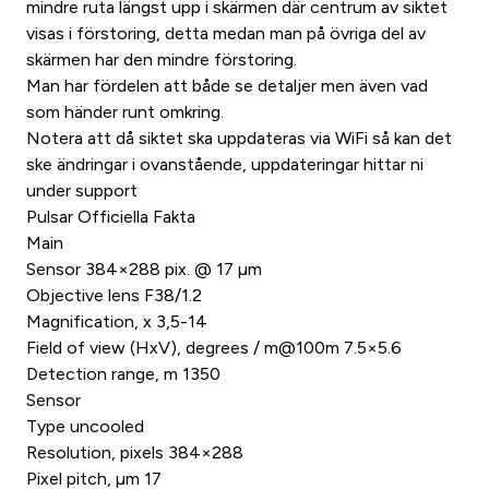
mindre ruta längst upp i skärmen där centrum av siktet
visas i förstoring, detta medan man på övriga del av
skärmen har den mindre förstoring.
Man har fördelen att både se detaljer men även vad
som händer runt omkring.
Notera att då siktet ska uppdateras via WiFi så kan det
ske ändringar i ovanstående, uppdateringar hittar ni
under support
Pulsar Officiella Fakta
Main
Sensor 384×288 pix. @ 17 µm
Objective lens F38/1.2
Magnification, x 3,5-14
Field of view (HxV), degrees / m@100m 7.5×5.6
Detection range, m 1350
Sensor
Type uncooled
Resolution, pixels 384×288
Pixel pitch, µm 17