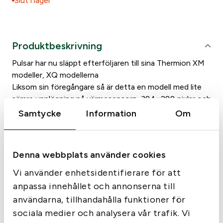
Slut i lager
Produktbeskrivning
Pulsar har nu släppt efterföljaren till sina Thermion XM
modeller, XQ modellerna
Liksom sin föregångare så är detta en modell med lite
sämre upplösning på värmesensorn, 384×288 pixlar och
med 17 µm är XP modellerna vilka har 640×480 17µm.
Samtycke
Information
Om
Thermion XQ50 har en förstoring på 3,5-14x
Både i Thermion XP och XQ modellerna kan man hitta
Pulsars Image Boost Technology vilket gör att du får en
Denna webbplats använder cookies
klarare skarpare bild.
Som sina föregångare så monteras Thermion med 30
Vi använder enhetsidentifierare för att
mm ringar
anpassa innehållet och annonserna till
Siktet är tillverkat i förstärkt metall och är gjort för att
användarna, tillhandahålla funktioner för
klara ett vapen med utgångshastighet på upp till 6000
sociala medier och analysera vår trafik. Vi
Joule (375 H&H)