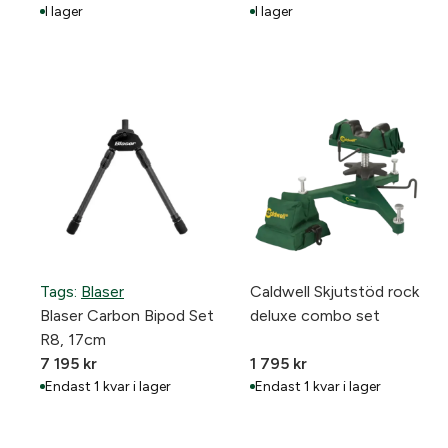
I lager
I lager
Tags:
Blaser
Caldwell Skjutstöd rock
Blaser Carbon Bipod Set
deluxe combo set
R8, 17cm
7 195
kr
1 795
kr
Endast 1 kvar i lager
Endast 1 kvar i lager