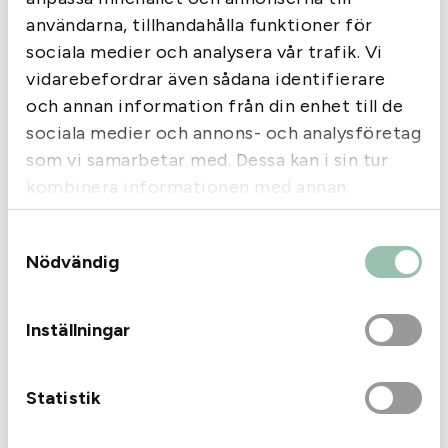
användarna, tillhandahålla funktioner för
sociala medier och analysera vår trafik. Vi
vidarebefordrar även sådana identifierare
och annan information från din enhet till de
sociala medier och annons- och analysföretag
som vi samarbetar med. Dessa kan i sin tur
kombinera informationen med annan
information som du har tillhandahållit eller
Samtyckesval
som de har samlat in när du har använt deras
Nödvändig
tjänster.
Inställningar
Statistik