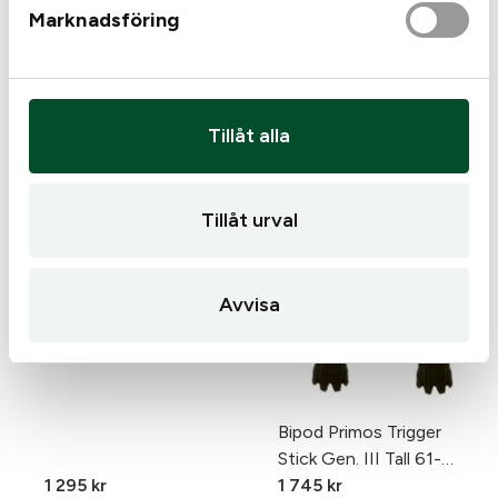
Marknadsföring
Tillåt alla
Tillåt urval
Avvisa
Bipod Primos Trigger
Stick Gen. III Tall 61-
1 295
kr
155cm
1 745
kr