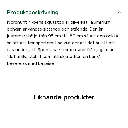
h
Produktbeskrivning
u
n
Nordhunt 4-bens skjutstöd är tillverkat i aluminium
t
ochkan användas sittande och stående. Den är
s
justerbar i höjd från 95 cm till 180 cm så att den också
k
är lätt att transportera. Låg vikt gör att det är lätt att
j
bäraunder jakt. Spontana kommentarer från jägare är
u
”det är lika stabilt som att skjuta från en bänk”.
t
Levereras med bärpåse
s
t
ö
d
4
Liknande produkter
b
e
n
m