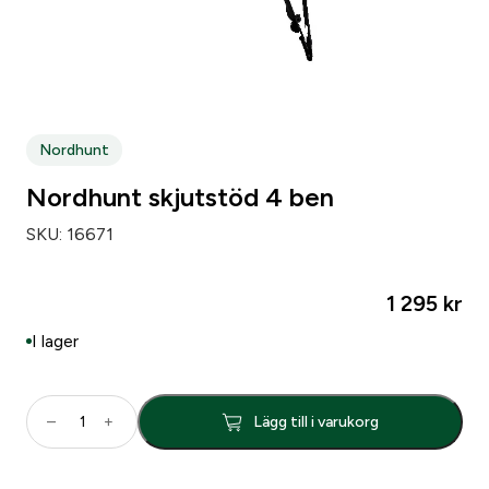
Nordhunt
Nordhunt skjutstöd 4 ben
SKU:
16671
1 295
kr
I lager
N
–
+
Lägg till i varukorg
o
r
d