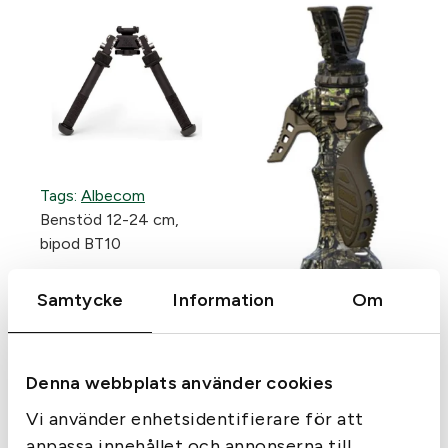
ä
n
g
d
Tags:
Albecom
Benstöd 12-24 cm,
bipod BT10
Samtycke
Information
Om
Denna webbplats använder cookies
Vi använder enhetsidentifierare för att
anpassa innehållet och annonserna till