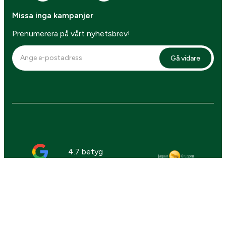
Missa inga kampanjer
Prenumerera på vårt nyhetsbrev!
Gå vidare
4.7 betyg
Webbplatsen är skyddad av reCAPTCHA,
Googles
integritetspolicy
and
användarvillkor
gäller.