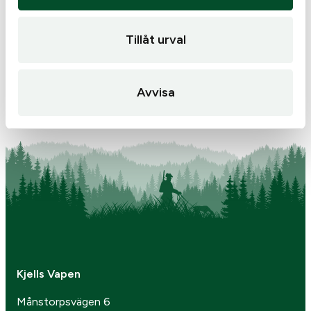
Caldwell lerduvekastare
Lerduvor Laporte
handhållen
Tillåt urval
199
kr
1,60
kr
I lager
I lager
Avvisa
Kjells Vapen
Månstorpsvägen 6