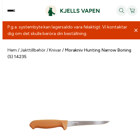
P.g.a. systembyte kan lagersaldo vara felaktigt. Vi kontaktar
dig om det skulle beröra din beställning.
Hoppa
till
Hem
/
Jakttillbehör
/
Knivar
/
Morakniv Hunting Narrow Boning
(S) 14235
innehåll