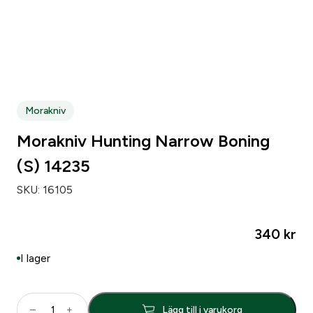
Morakniv
Morakniv Hunting Narrow Boning
(S) 14235
SKU:
16105
340
kr
I lager
M
–
+
Lägg till i varukorg