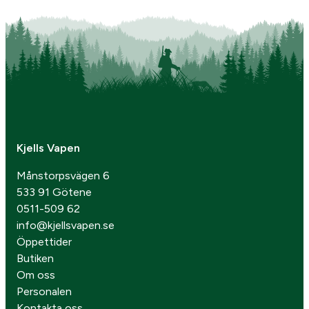
Kjells Vapen
Månstorpsvägen 6
533 91 Götene
0511-509 62
info@kjellsvapen.se
Öppettider
Butiken
Om oss
Personalen
Kontakta oss