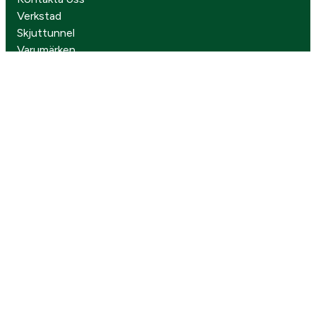
Verkstad
Skjuttunnel
Varumärken
Senaste nytt
Köp- & leveransvillkor
Integritetspolicy
Cookies
Följ oss på sociala medier
Missa inga kampanjer
Prenumerera på vårt nyhetsbrev!
Gå vidare