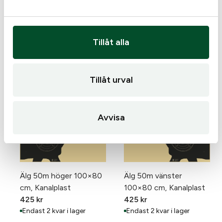
n
o
g
m
d
r
Tillåt alla
å
Liknande produkter
d
e
Tillåt urval
Avvisa
Älg 50m höger 100×80
Älg 50m vänster
cm, Kanalplast
100×80 cm, Kanalplast
425
kr
425
kr
Endast 2 kvar i lager
Endast 2 kvar i lager