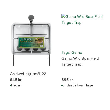
Tags:
Gamo
Gamo Wild Boar Field
Target Trap
Caldwell skjutmål .22
645
kr
695
kr
I lager
Endast 2 kvar i lager