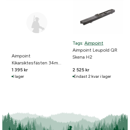
Tags:
Aimpoint
Aimpoint Leupold QR
Aimpoint
Skena H2
Kikarsiktesfästen 34mm
QR Ringar
1 395
kr
2 525
kr
I lager
Endast 2 kvar i lager