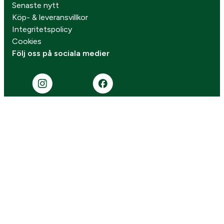
Senaste nytt
Köp- & leveransvillkor
Integritetspolicy
Cookies
Följ oss på sociala medier
Missa inga kampanjer
Prenumerera på vårt nyhetsbrev!
Gå vidare