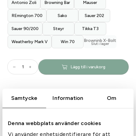
Antonio Zoli
Browning Bar
Mauser
REmington 700
Sako
Sauer 202
Sauer 90/200
Steyr
Tikka T3
Browninb X-Bolt
Weatherby Mark V
Win 70
L
–
+
Lägg till i varukorg
e
u
p
o
Samtycke
Information
Om
Produktbeskrivning
l
d
Leupold Quick Release (QR) –
Q
Snabbmonterade skenor och ringar
R
Denna webbplats använder cookies
B
Leupold QR‑systemet gör det möjligt att snabbt ta
Vi använder enhetsidentifierare för att
a