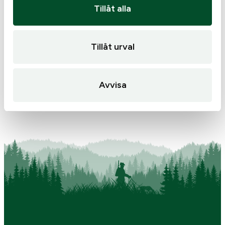
Tillåt alla
väst
Dubbel, V-rem soft
Tillåt urval
Vapenrem
545
kr
1 395
kr
Endast 2 kvar i lager
I lager
Avvisa