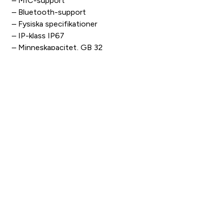
– MIC-support
– Bluetooth-support
– Fysiska specifikationer
– IP-klass IP67
– Minneskapacitet, GB 32
– Driftstemperatur, °C -20 ~ +50
– Max. rekylström på vapen (Eo), Joules 6000
– Kompatibla fästen Standard 30 mm ringar
– Vikt (utan 18500 batteri), g = 950
– Mått, mm 385×85×75
Liknande produkter
Produkter
Rea
På