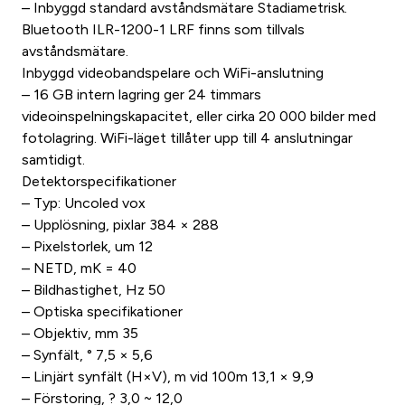
– Inbyggd standard avståndsmätare Stadiametrisk.
Bluetooth ILR-1200-1 LRF finns som tillvals
avståndsmätare.
Inbyggd videobandspelare och WiFi-anslutning
– 16 GB intern lagring ger 24 timmars
videoinspelningskapacitet, eller cirka 20 000 bilder med
fotolagring. WiFi-läget tillåter upp till 4 anslutningar
samtidigt.
Detektorspecifikationer
– Typ: Uncoled vox
– Upplösning, pixlar 384 × 288
– Pixelstorlek, um 12
– NETD, mK = 40
– Bildhastighet, Hz 50
– Optiska specifikationer
– Objektiv, mm 35
– Synfält, ° 7,5 × 5,6
– Linjärt synfält (H×V), m vid 100m 13,1 × 9,9
– Förstoring, ? 3,0 ~ 12,0