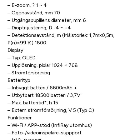
– E-zoom, ? 1 ~ 4
– Ögonavstånd, mm 70
– Utgångspupillens diameter, mm 6
– Dioptrijustering, D -4 ~ +4
– Detektionsavstånd, m (Målstorlek: 1,7mx0,5m,
P(n)=99 %) 1800
Display
– Typ: OLED
– Upplösning, pixlar 1024 × 768
– Strömförsörjning
Batterityp
– Inbyggt batteri / 6600mAh +
– Utbytbart 18500 batteri / 3,7V
– Max. batteritid*, h 15
– Extern strömförsörjning, V 5 (Typ C)
Funktioner
– Wi-Fi / APP-stöd (InfiRay utomhus)
– Foto-/videoinspelare-suppport