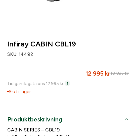
Infiray CABIN CBL19
SKU:
14492
12 995
kr
18 895
kr
D
D
Tidigare lägsta pris:
12 995
kr
e
e
Slut i lager
t
t
u
n
r
u
Produktbeskrivning
s
v
CABIN SERIES – CBL19
p
a