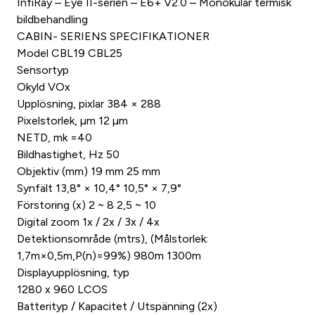
InfiRay – Eye II-serien – E6+ V2.0 – Monokulär termisk
bildbehandling
CABIN- SERIENS SPECIFIKATIONER
Model CBL19 CBL25
Sensortyp
Okyld VOx
Upplösning, pixlar 384 × 288
Pixelstorlek, µm 12 µm
NETD, mk =40
Bildhastighet, Hz 50
Objektiv (mm) 19 mm 25 mm
Synfält 13,8° × 10,4° 10,5° × 7,9°
Förstoring (x) 2 ~ 8 2,5 ~ 10
Digital zoom 1x / 2x / 3x / 4x
Detektionsområde (mtrs), (Målstorlek:
1,7m×0,5m,P(n)=99%) 980m 1300m
Displayupplösning, typ
1280 x 960 LCOS
Batterityp / Kapacitet / Utspänning (2x)