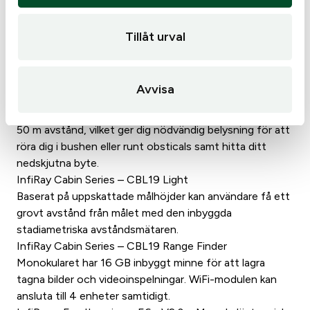
InfiRay Cabin Series – CBL19 Batterier
Kabinen använder fokuseringsratten för att justera
Tillåt urval
fokus inom ett område av 100°, vilket gör att du kan
fokusera på målen snabbare.
InfiRay Cabin Series – CBL19 Focus
Avvisa
Kabinen är utrustad med en 3w LED-lampa och har
funktionen för tvåväxling och zoomning. Ljuset kan nå
50 m avstånd, vilket ger dig nödvändig belysning för att
röra dig i bushen eller runt obsticals samt hitta ditt
nedskjutna byte.
InfiRay Cabin Series – CBL19 Light
Baserat på uppskattade målhöjder kan användare få ett
grovt avstånd från målet med den inbyggda
stadiametriska avståndsmätaren.
InfiRay Cabin Series – CBL19 Range Finder
Monokularet har 16 GB inbyggt minne för att lagra
tagna bilder och videoinspelningar. WiFi-modulen kan
ansluta till 4 enheter samtidigt.