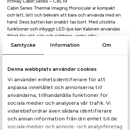
InfiRay Cabin Series – CBL19
r
r
Cabin Series Thermal Imaging Monocular är kompakt
u
a
och lätt, lätt och bekväm att bära och använda med en
n
n
hand. Dess batteri kan snabbt tas bort. Med utsökta
funktioner och inbyggt LED-ljus kan Kabinen användas
g
d
flitigt för jakt, sök och räddning, under olika
l
e
utomhusförhållanden. Oavsett om det är dag eller natt,
Samtycke
Information
Om
i
p
och hur dåliga väderförhållandena än är, kan den
g
r
observera målen gömda i totalt mörker.
InfiRay Cabin Series – CBL19
a
i
Denna webbplats använder cookies
Kabinen har en inbyggd egenutvecklad högpresterande
p
s
VOx (Vanadium Oxide) sensor. Utrustad med
Vi använder enhetsidentifierare för att
r
e
högpresterande elektronisk utrustning och överlägsen
anpassa innehållet och annonserna till
i
t
infraröd optik, kan den ge ultratydliga värmebilder, vilket
användarna, tillhandahålla funktioner för
gör detektering och identifiering enkel och effektiv
s
ä
sociala medier och analysera vår trafik. Vi
under dagen eller natten.
e
r
vidarebefordrar även sådana identifierare
Bildfrekvensen på 50 Hz fångar varje detalj du är
t
:
och annan information från din enhet till de
intresserad av.
sociala medier och annons- och analysföretag
v
1
InfiRay Cabin Series – CBL19