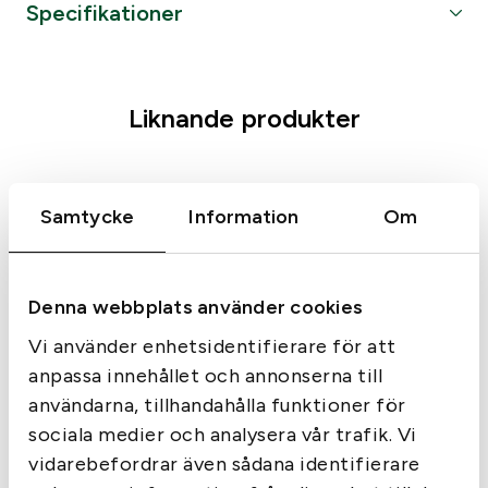
Specifikationer
y
F
Kaliber
44
T
X
Liknande produkter
K
a
l
4
Samtycke
Information
Om
4
M
a
Denna webbplats använder cookies
g
2
Vi använder enhetsidentifierare för att
2
anpassa innehållet och annonserna till
5
Tags:
Barnes
användarna, tillhandahålla funktioner för
g
Barnes Vor-TX TTSX BT
sociala medier och analysera vår trafik. Vi
r
Tags:
Barnes
Kal270 130gr
vidarebefordrar även sådana identifierare
m
Barnes Vor-TX TTSX