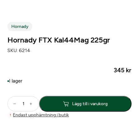
Hornady
Hornady FTX Kal44Mag 225gr
SKU:
6214
345
kr
I lager
H
–
+
Lägg till i varukorg
o
r
Endast upphämtning i butik
!
n
a
d