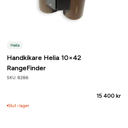
Helia
Handkikare Helia 10×42
RangeFinder
SKU:
8286
15 400
kr
Slut i lager