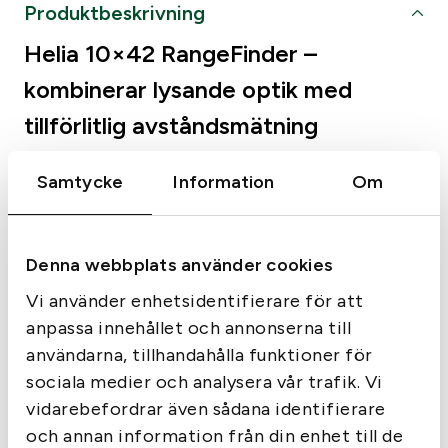
Produktbeskrivning
Helia 10×42 RangeFinder –
kombinerar lysande optik med
tillförlitlig avståndsmätning
Lättanvända Helia kombinerar lysande optik med
Samtycke
Information
Om
tillförlitlig avståndsmätning upp till 1500 m och
imponerar med sin enkla funktion och funktioner som är
relevanta för jakt, som skanningsläge och den
patenterade EAC-funktionen för vinkorrigering. Enkel
Denna webbplats använder cookies
att använda och med EAC systemet (enhanced angle
Vi använder enhetsidentifierare för att
compensation). Med ultra-quick scan mode kan du
anpassa innehållet och annonserna till
mäta flera gånger på rörliga mål och med EAC
användarna, tillhandahålla funktioner för
funktionen kan du även beräkna vinkel kompensation.
sociala medier och analysera vår trafik. Vi
Egenskaper:
vidarebefordrar även sådana identifierare
Enkel och pålitlig mätning upp till 1500m.
och annan information från din enhet till de