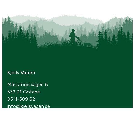
Kjells Vapen
Månstorpsvägen 6
533 91 Götene
0511-509 62
info@kjellsvapen.se
Öppettider
Butiken
Om oss