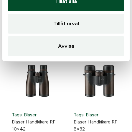
Tillåt alla
Tillåt urval
Liknande produkter
Avvisa
Tags:
Blaser
Tags:
Blaser
Blaser Handkikare RF
Blaser Handkikare RF
10×42
8×32