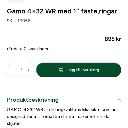
Gamo 4×32 WR med 1″ fäste,ringar
SKU:
18056
895
kr
Endast 2 kvar i lager
G
–
+
Lägg till i varukorg
a
m
o
4
Produktbeskrivning
×
3
GAMO 4X32 WR är en högkvalitativ kikarsikte som är
2
designad för att förbättra din träffsäkerhet när du
W
skjuter.
R