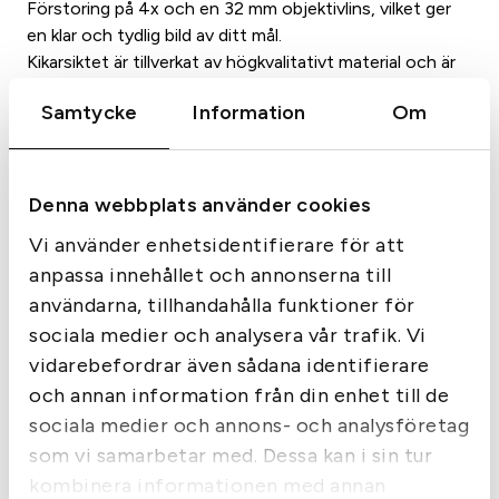
Förstoring på 4x och en 32 mm objektivlins, vilket ger
m
en klar och tydlig bild av ditt mål.
e
Kikarsiktet är tillverkat av högkvalitativt material och är
d
vatten- och stöttåligt, vilket gör det idealiskt för
1
Samtycke
Information
Om
användning i alla väderförhållanden.
"
Produkten är också lätt att montera på ditt luftgevär
f
och har en justerbar synhöjd och sidoförskjutning för
ä
att passa dina behov.
Denna webbplats använder cookies
s
Vikt:365 gramLängd: 295 mmRiktmedel: 30/30Ingår
t
Vi använder enhetsidentifierare för att
montage
e
anpassa innehållet och annonserna till
,
användarna, tillhandahålla funktioner för
r
sociala medier och analysera vår trafik. Vi
i
vidarebefordrar även sådana identifierare
n
Liknande produkter
och annan information från din enhet till de
g
sociala medier och annons- och analysföretag
a
som vi samarbetar med. Dessa kan i sin tur
r
m
kombinera informationen med annan