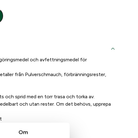
ngöringsmedel och avfettningsmedel för
taller från Pulverschmauch, förbränningsrester,
s och sprid med en torr trasa och torka av.
omedelbart och utan rester. Om det behövs, upprepa
t
i och plast
Om