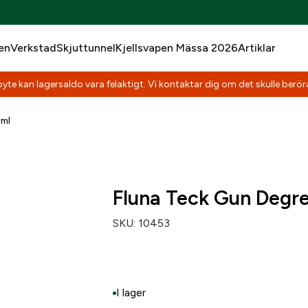
en
Verkstad
Skjuttunnel
Kjellsvapen Mässa 2026
Artiklar
yte kan lagersaldo vara felaktigt. Vi kontaktar dig om det skulle beröra
0ml
Fluna Teck Gun Degr
SKU:
10453
I lager