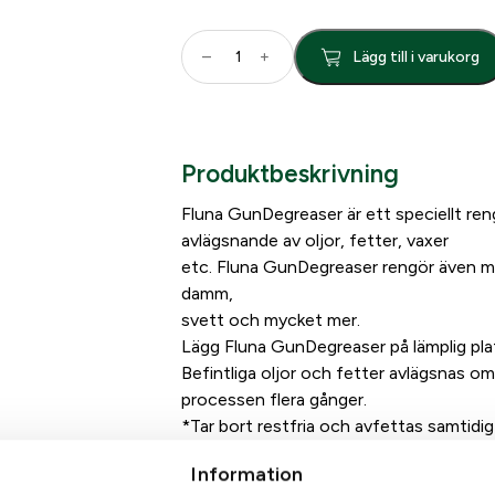
F
–
+
Lägg till i varukorg
l
u
n
a
Produktbeskrivning
T
e
Fluna GunDegreaser är ett speciellt re
c
avlägsnande av oljor, fetter, vaxer
k
etc. Fluna GunDegreaser rengör även me
G
damm,
u
svett och mycket mer.
n
Lägg Fluna GunDegreaser på lämplig plat
D
Befintliga oljor och fetter avlägsnas 
e
processen flera gånger.
g
*Tar bort restfria och avfettas samtidig
r
*Lätt att använda, attackerar inte gumm
e
Information
a