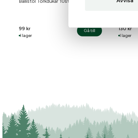
Avvisa
Ballistol Torkdukar 10st/paket
Ballistol
200ml
99
kr
130
kr
Gå till
: Ballistol Torkdukar 
I lager
I lager