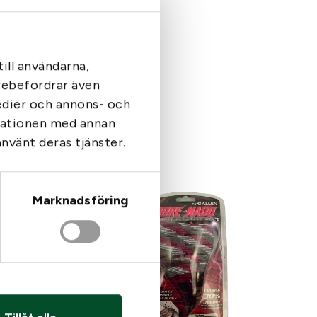
ill användarna,
arebefordrar även
medier och annons- och
rmationen med annan
använt deras tjänster.
Marknadsföring