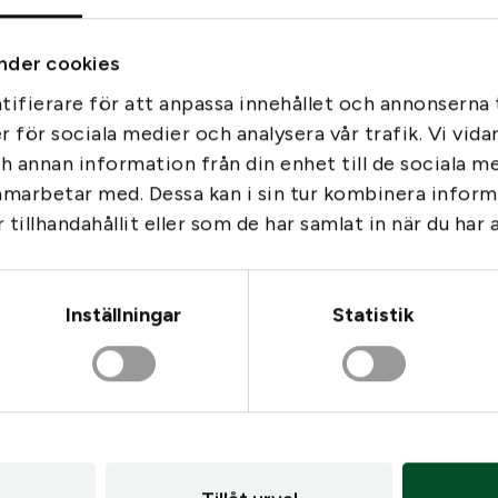
s
e
nder cookies
r
ifierare för att anpassa innehållet och annonserna t
1
er för sociala medier och analysera vår trafik. Vi vid
0
Liknande produkter
0
ch annan information från din enhet till de sociala 
m
amarbetar med. Dessa kan i sin tur kombinera info
l
tillhandahållit eller som de har samlat in när du har 
m
ä
n
Inställningar
Statistik
g
d