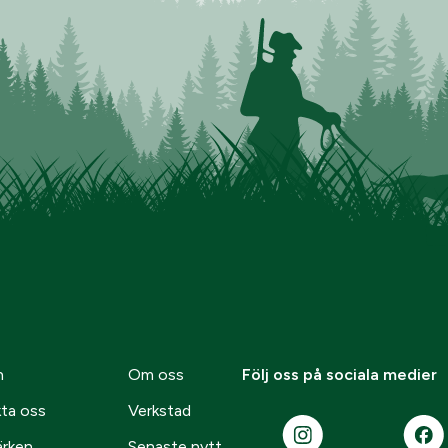
n
Om oss
Följ oss på sociala medier
ta oss
Verkstad
ärken
Senaste nytt