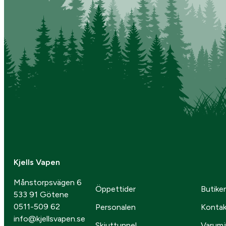
Kjells Vapen
Månstorpsvägen 6
Öppettider
Butike
533 91 Götene
0511-509 62
Personalen
Kontak
info@kjellsvapen.se
Skjuttunnel
Varum