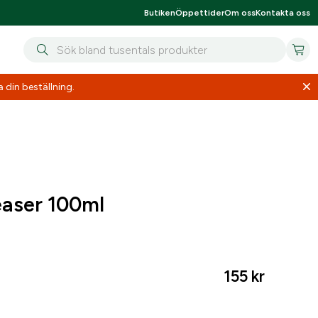
Butiken
Öppettider
Om oss
Kontakta oss
 din beställning.
easer 100ml
155
kr