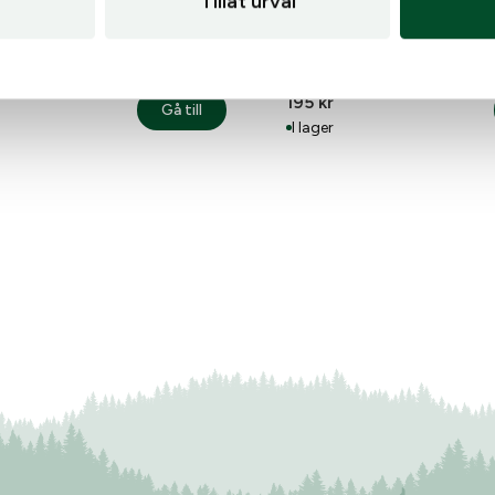
Tillåt urval
Bore-Guide
 Vapenolja Universalolja
195
kr
Gå till
10st/paket
: Ballistol Vapenolja Universalolja 200ml
I lager