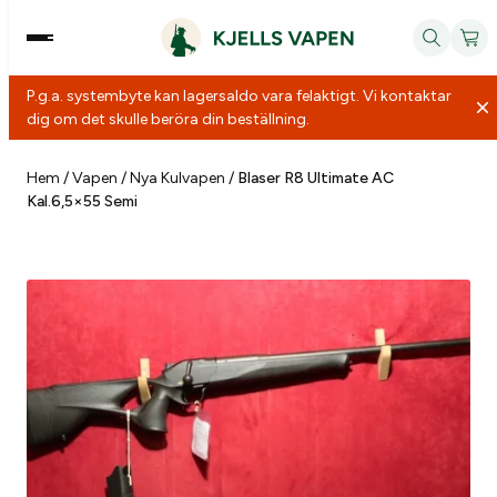
P.g.a. systembyte kan lagersaldo vara felaktigt. Vi kontaktar
dig om det skulle beröra din beställning.
Hoppa
till
Hem
/
Vapen
/
Nya Kulvapen
/
Blaser R8 Ultimate AC
Kal.6,5×55 Semi
innehåll