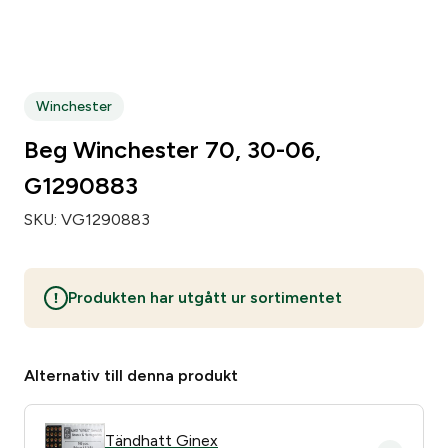
Zip code
*
Winchester
City
*
Beg Winchester 70, 30-06,
G1290883
Number of weapons since before
*
SKU:
VG1290883
Number of loose pipsets since before
*
Produkten har utgått ur sortimentet
Number of parts subject to licensing since before
*
Alternativ till denna produkt
Make of your gun safe
*
Tändhatt Ginex