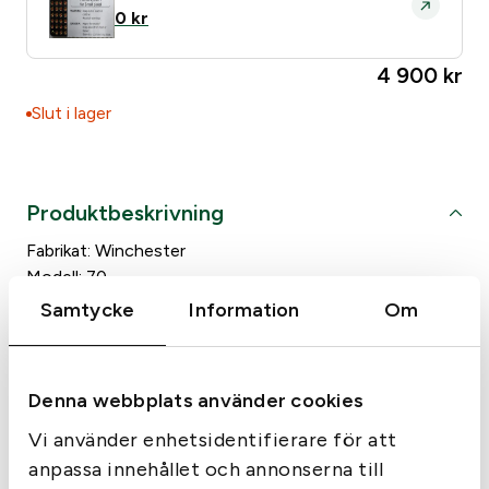
0
kr
Does anyone else in the residence own weapons?
*
4 900
kr
Yes
No
Slut i lager
Produktbeskrivning
Fabrikat: Winchester
Modell: 70
Kaliber 30-06
Samtycke
Information
Om
Piplängd 56 cm
Denna webbplats använder cookies
Licens
Info om vapen
Vi använder enhetsidentifierare för att
anpassa innehållet och annonserna till
För att få äga ett jaktvapen i Sverige krävs att du har en