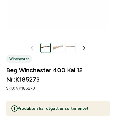
Zip code
*
City
*
Number of weapons since before
*
Winchester
Beg Winchester 400 Kal.12
Number of loose pipsets since before
*
Nr:K185273
SKU:
VK185273
Number of parts subject to licensing since before
*
Produkten har utgått ur sortimentet
Make of your gun safe
*