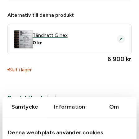
Alternativ till denna produkt
Does anyone else in the residence own weapons?
*
Yes
No
Tändhatt Ginex
0
kr
6 900
kr
Slut i lager
Produktbeskrivning
Samtycke
Information
Om
Fabrikat Winchester
Model 400
Kaliber 12
piplängd 71
Denna webbplats använder cookies
Ej choker