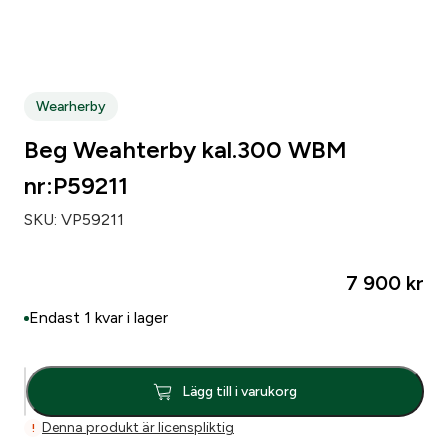
Zip code
*
Wearherby
City
*
Beg Weahterby kal.300 WBM
nr:P59211
Number of weapons since before
*
SKU:
VP59211
7 900
kr
Number of loose pipsets since before
*
Endast 1 kvar i lager
Number of parts subject to licensing since before
*
B
Lägg till i varukorg
e
g
Denna produkt är licenspliktig
!
Make of your gun safe
*