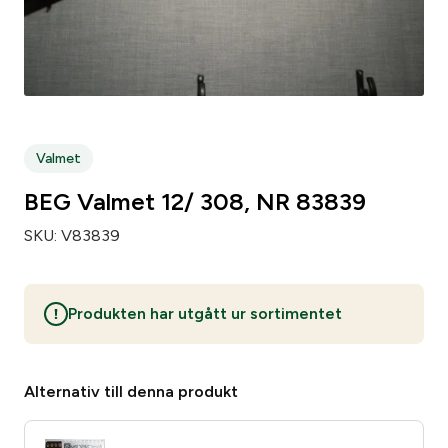
Zip code
*
City
*
Valmet
BEG Valmet 12/ 308, NR 83839
Number of weapons since before
*
SKU:
V83839
Number of loose pipsets since before
*
Produkten har utgått ur sortimentet
Number of parts subject to licensing since before
*
Alternativ till denna produkt
Make of your gun safe
*