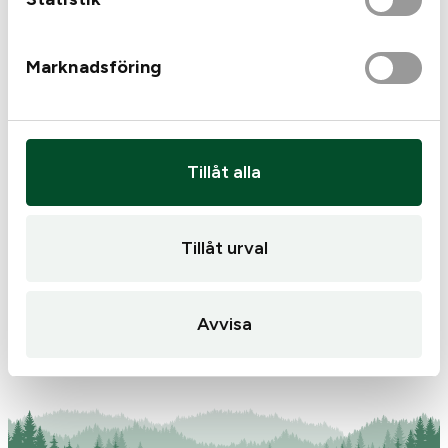
ORIGINAL OCH KOPIA TILL OSS FÖR ATT HÄMTA
UT VAPNET.
Marknadsföring
En vanlig jägare får ha upp till sex vapenlicenser, till
exempel för olika typer av kulgevär, hagelgevär eller
kombinationsvapen. Vill du ha fler än sex måste du
kunna motivera behovet.
Tillåt alla
Tags:
Antonio zoli
Tags:
Nordhunt
Antonio Zoli Kronos
ATA Nordhunt SP
Kal.12 Nr:231617
Nickel
Tillåt urval
19 900
kr
11 900
kr
Endast 1 kvar i lager
I lager
Avvisa