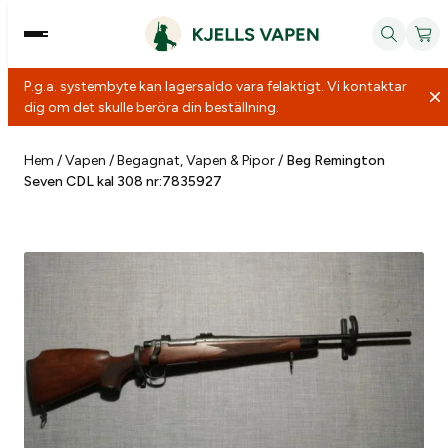
P.g.a. systembyte kan lagersaldo vara felaktigt. Vi kontaktar
Purchase of a licensed weapon
dig om det skulle beröra din beställning.
Hoppa
För att få äga ett jaktvapen i Sverige krävs att du har
till
en vapenlicens. Licensen söks hos Polismyndigheten
Hem
/
Vapen
/
Begagnat, Vapen & Pipor
/
Beg Remington
Seven CDL kal 308 nr:7835927
innehåll
och gäller för ett specifikt vapen. Fyllt i formuläret
när du köper vapen från oss så hjälper vi dig med
ansökan.
First & Last name
*
Social Security number
*
Address
*