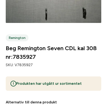
Zip code
*
City
*
Remington
Beg Remington Seven CDL kal 308
Number of weapons since before
*
nr:7835927
SKU:
V7835927
Number of loose pipsets since before
*
Produkten har utgått ur sortimentet
Number of parts subject to licensing since before
*
Alternativ till denna produkt
Make of your gun safe
*