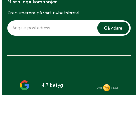
Missa inga kampanjer
Prenumerera på vårt nyhetsbrev!
Gå vidare
4.7 betyg
Webbplatsen är skyddad av reCAPTCHA,
Googles
integritetspolicy
and
användarvillkor
gäller.