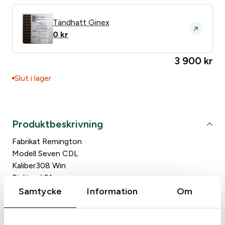
Tändhatt Ginex
Does anyone else in the residence own weapons?
*
0
kr
Yes
No
3 900
kr
Slut i lager
Produktbeskrivning
Fabrikat Remington
Modell Seven CDL
Kaliber308 Win
Piplängd 51 cm
Magasinkapacitet
Samtycke
Information
Om
Övrigt