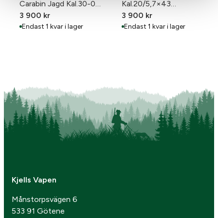
Carabin Jagd Kal.30-06
Kal.20/5,7×43
Nr:C031787
3 900
kr
Nr:173996
3 900
kr
Endast 1 kvar i lager
Endast 1 kvar i lager
Kjells Vapen
Månstorpsvägen 6
533 91 Götene