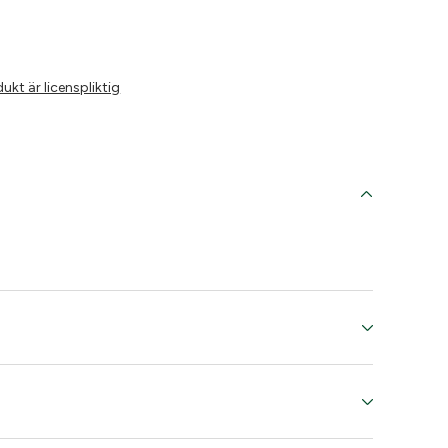
*
kt är licenspliktig
ing since
dence own
4
12