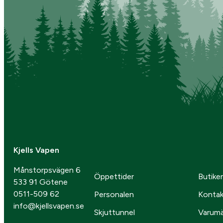
Kjells Vapen
Månstorpsvägen 6
Öppettider
Butike
533 91 Götene
0511-509 62
Personalen
Kontak
info@kjellsvapen.se
Skjuttunnel
Varum