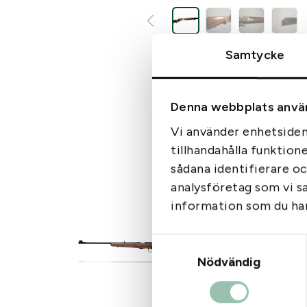
Samtycke
Denna webbplats anvä
Licensp
Vi använder enhetsident
För att få
tillhandahålla funktion
hos Polism
om en ny li
sådana identifierare o
analysföretag som vi s
För att få
information som du har 
Butiksv
och ha en 
Ansökan til
Butiksvaror
Samtyckesval
se vårt akt
Efter att 
Nödvändig
Har du fråg
du hem ett
vapenhan
FÖR ATT 