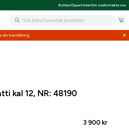
Butiken
Öppettider
Om oss
Kontakta oss
 din beställning.
censen söks
 när du
ti kal 12, NR: 48190
3 900
kr