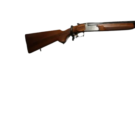
City
*
Number of l
Make of you