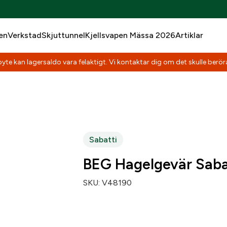
en
Verkstad
Skjuttunnel
Kjellsvapen Mässa 2026
Artiklar
e of a licensed weapon
yte kan lagersaldo vara felaktigt. Vi kontaktar dig om det skulle beröra
 äga ett jaktvapen i Sverige krävs att du har en vapenlicens. Li
yndigheten och gäller för ett specifikt vapen. Fyllt i formuläret
n från oss så hjälper vi dig med ansökan.
t name
*
Social Security number
*
Sabatti
BEG Hagelgevär Sabat
Zip code
*
SKU:
V48190