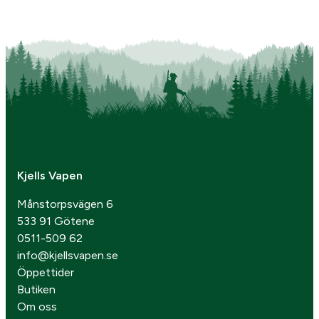
Kjells Vapen
Månstorpsvägen 6
533 91 Götene
0511-509 62
info@kjellsvapen.se
Öppettider
Butiken
Om oss