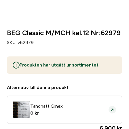
Zip code
*
BEG Classic M/MCH kal.12 Nr:62979
City
*
SKU:
v62979
Number of weapons since before
*
Produkten har utgått ur sortimentet
Number of loose pipsets since before
*
Alternativ till denna produkt
Number of parts subject to licensing since before
*
Tändhatt Ginex
0
kr
Make of your gun safe
*
6 900
kr