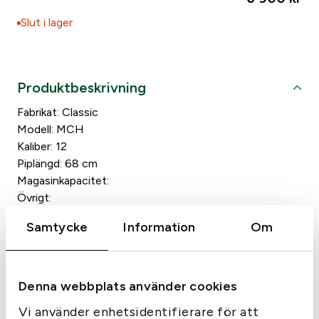
Slut i lager
Does anyone else in the residence own weapons?
*
Yes
No
Produktbeskrivning
Fabrikat: Classic
Modell: MCH
Kaliber: 12
Piplängd: 68 cm
Magasinkapacitet:
Övrigt:
Samtycke
Information
Om
Specifikationer
Denna webbplats använder cookies
Vapenskick
3
Vapenskick
Vi använder enhetsidentifierare för att