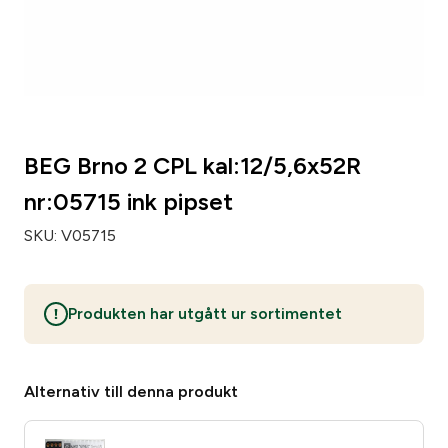
Zip code
*
City
*
BEG Brno 2 CPL kal:12/5,6x52R
nr:05715 ink pipset
Number of weapons since before
*
SKU:
V05715
Number of loose pipsets since before
*
Produkten har utgått ur sortimentet
Number of parts subject to licensing since before
*
Alternativ till denna produkt
Make of your gun safe
*