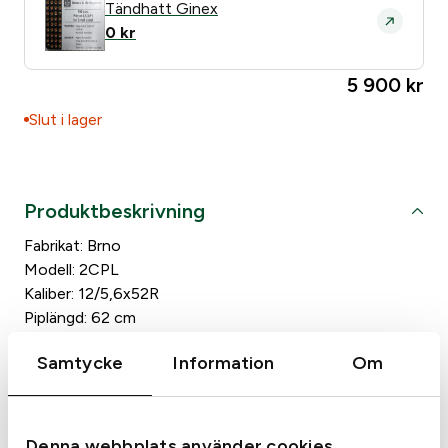
Tändhatt Ginex
0
kr
Does anyone else in the residence own weapons?
*
5 900
kr
Yes
No
Slut i lager
Produktbeskrivning
Fabrikat: Brno
Modell: 2CPL
Kaliber: 12/5,6x52R
Piplängd: 62 cm
Magasinkapacitet:
Samtycke
Information
Om
Övrigt:
Specifikationer
Denna webbplats använder cookies