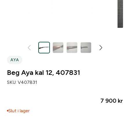
Zip code
*
City
*
AYA
Number of weapons since before
*
Beg Aya kal 12, 407831
SKU:
V407831
Number of loose pipsets since before
*
7 900
kr
Number of parts subject to licensing since before
*
Slut i lager
Make of your gun safe
*