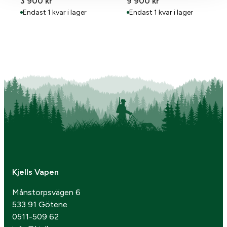
3 900
kr
9 900
kr
Endast 1 kvar i lager
Endast 1 kvar i lager
Kjells Vapen
Månstorpsvägen 6
533 91 Götene
0511-509 62