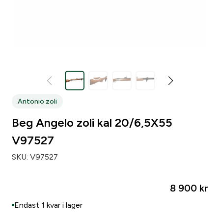
Zip code
*
City
*
Antonio zoli
Number of weapons since before
*
Beg Angelo zoli kal 20/6,5X55
V97527
Number of loose pipsets since before
*
SKU:
V97527
Number of parts subject to licensing since before
*
8 900
kr
Endast 1 kvar i lager
Make of your gun safe
*