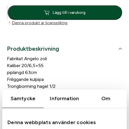
B
Lägg till i varukorg
e
Does anyone else in the residence own weapons?
*
g
Denna produkt är licenspliktig
!
Yes
A
No
n
g
Produktbeskrivning
e
l
Fabrikat Angelo zoli
o
Kaliber 20/6,5×55
z
piplängd 63cm
o
Friliggande kulpipa
l
Trongborrning hagel 1/2
i
ADJ
Samtycke
Information
Om
k
Rödpunkt docter
a
l
2
Denna webbplats använder cookies
0
Specifikationer